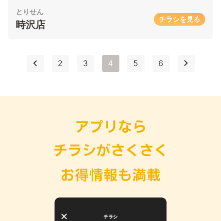
とりせん
チラシを見る
時沢店
2
3
4
5
6