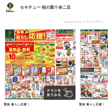
セキチュー 柏の葉十余二店
produced by クラシルチラシ
緊急 暮らし応援！
緊急 暮らし応援！