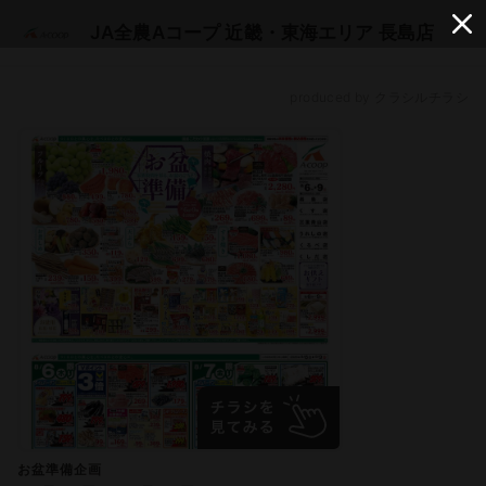
JA全農Aコープ 近畿・東海エリア 長島店
produced by クラシルチラシ
お盆準備企画