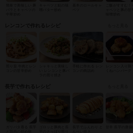
簡単で美味しい 豚
キャベツと鮭の味
基本のロールキャ
ご飯がすすむ！
バラとキャベツの
噌バター炒め
ベツ
ャベツと豚の甘
中華炒め
味噌炒め
レンコンで作れるレシピ
もっと見る
照り旨 牛肉とレン
シャキっと美味し
手軽に作れる レン
レンコン入り鶏
コンの甘辛炒め
い レンコンと豚バ
コンの肉詰め
くねハンバーグ
ラの照り焼き
長芋で作れるレシピ
もっと見る
ガリバタ香る 長芋
ゴロッと豚肉と長
長芋でふんわり と
甘辛 長芋の唐揚
と鶏肉の炒め物
芋のさっぱり照り
んぺい焼き