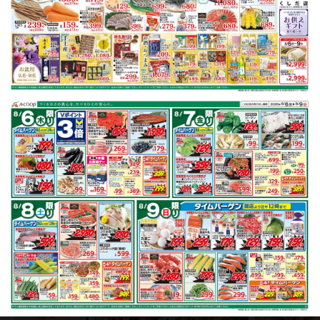
豚ロース
鶏もも肉
キャベツ
レンコン
長芋
鮭
※明細されている内容は店舗の実売状況と異なる場合がございます。
豚ロースで作れるレシピ
もっと見る