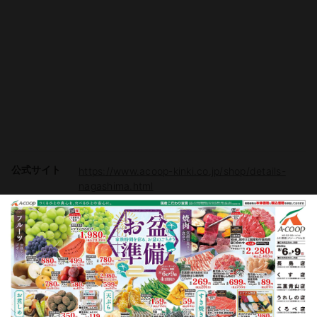
公式サイト
https://www.acoop-kinki.co.jp/shop/details-
nagashima.html
駐車場
有り（40台）
電子マネー
Vマネー
チラシ掲載商品からレシピを探す