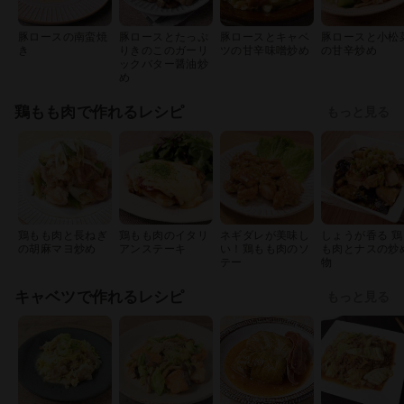
豚ロースの南蛮焼
豚ロースとたっぷ
豚ロースとキャベ
豚ロースと小松
き
りきのこのガーリ
ツの甘辛味噌炒め
の甘辛炒め
ックバター醤油炒
め
鶏もも肉で作れるレシピ
もっと見る
鶏もも肉と長ねぎ
鶏もも肉のイタリ
ネギダレが美味し
しょうが香る 鶏
の胡麻マヨ炒め
アンステーキ
い！鶏もも肉のソ
も肉とナスの炒
テー
物
キャベツで作れるレシピ
もっと見る