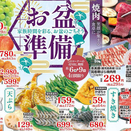
https://www.acoop-kinki.co.jp/shop/details-kushida.html
有り（100台）
Vマネー
掲載商品からレシピを探す