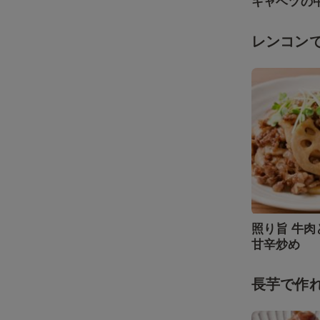
キャベツの
レンコン
照り旨 牛
甘辛炒め
長芋で作