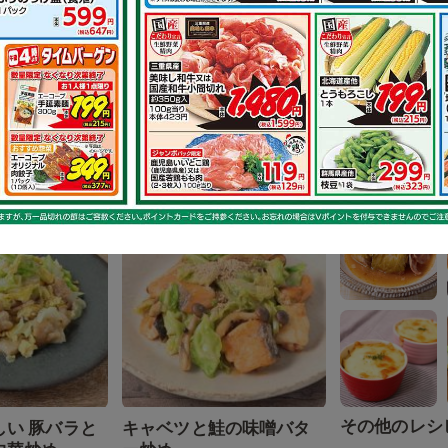
その他のレシ
長ねぎの胡麻
鶏もも肉のイタリアンス
テーキ
で作れるレシピ
その他のレシ
しい 豚バラと
キャベツと鮭の味噌バタ