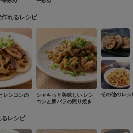
中華炒め
ー炒め
で作れるレシピ
その他のレシ
肉とレンコンの
シャキっと美味しい レン
コンと豚バラの照り焼き
れるレシピ