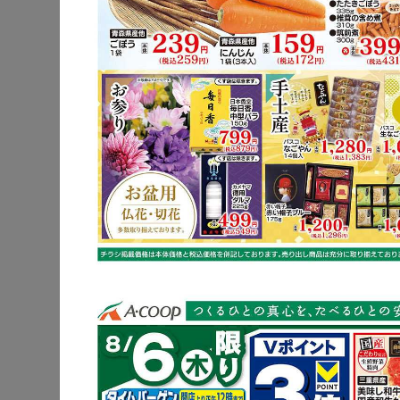
豚ロース
レンコン
※明細されている内
豚ロース