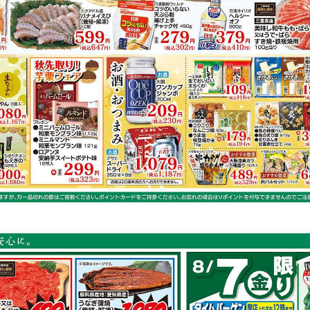
鶏もも肉
キャベツ
長芋
鮭
容は店舗の実売状況と異なる場合がございます。
で作れるレシピ