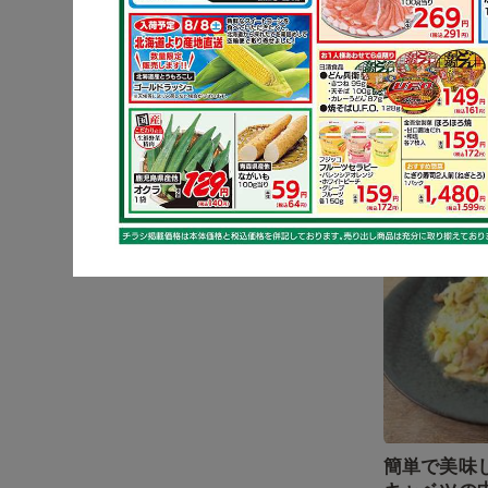
鶏もも肉と
マヨ炒め
キャベツ
簡単で美味