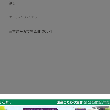
無し
0598－28－3115
三重県松阪市豊原町1000-1