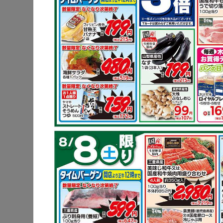
豚ロースの
鶏もも肉