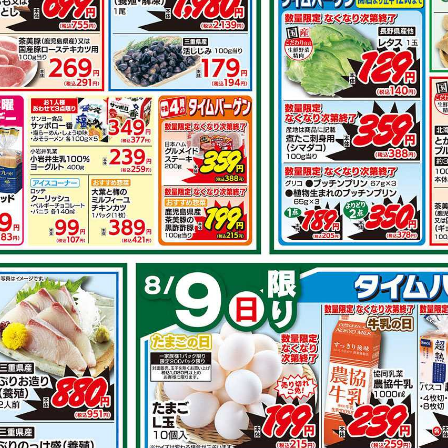
その他のレシ
南蛮焼き
豚ロースとたっぷりきの
このガーリックバター醤
油炒め
で作れるレシピ