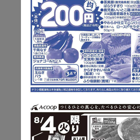
鶏手羽元
にんじん
※明細されている内
鶏手羽元