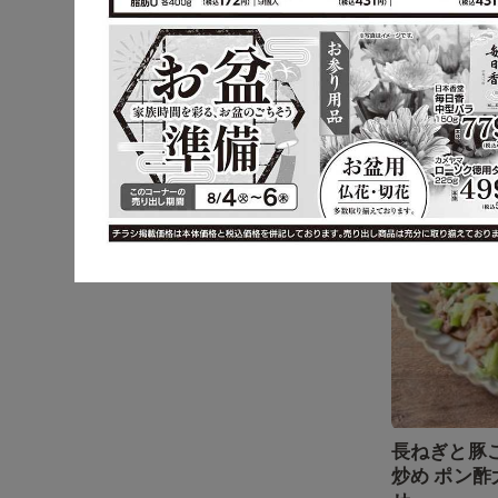
キャベツと
ま煮
長ねぎで
長ねぎと豚
炒め ポン