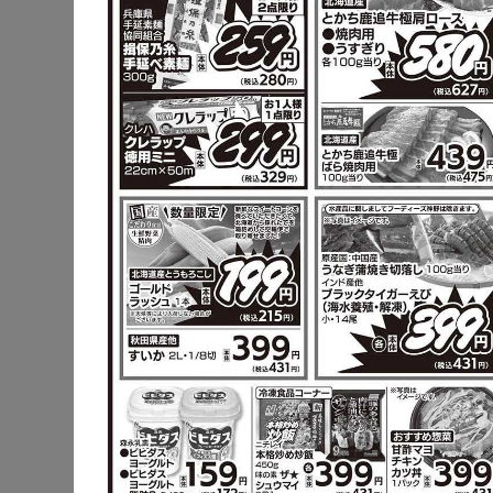
鶏手羽元と
甘辛煮
キャベツ