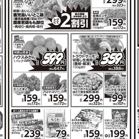
その他のレシ
じゃがいもの
鶏手羽元の柔らか煮
で作れるレシピ