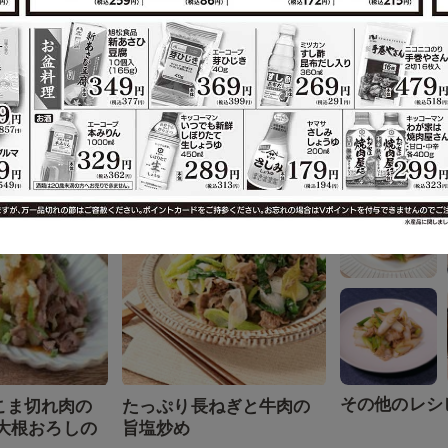
その他のレシ
豚バラ肉のう
簡単で美味しい 豚バラと
キャベツの中華炒め
作れるレシピ
その他のレシ
こま切れ肉の
たっぷり長ねぎと牛肉の
酢大根おろしの
旨塩炒め