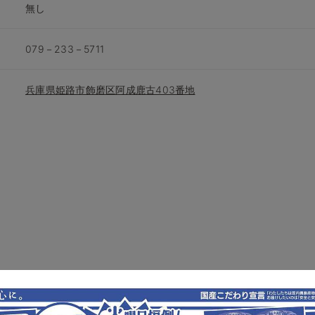
無し
079－233－5711
兵庫県姫路市飾磨区阿成鹿古403番地