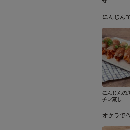
せ
にんじん
にんじんの
チン蒸し
オクラで