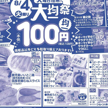
https://www.acoop-kinki.co.jp/shop/details-takahama.html
有り（62台）
Vマネー
掲載商品からレシピを探す