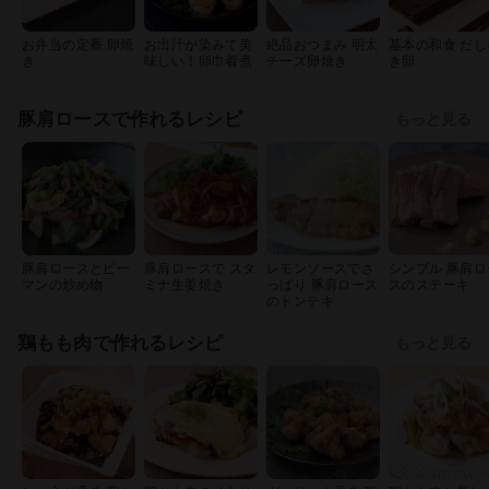
お弁当の定番 卵焼
お出汁が染みて美
絶品おつまみ 明太
基本の和食 だし
き
味しい！卵巾着煮
チーズ卵焼き
き卵
豚肩ロースで作れるレシピ
もっと見る
豚肩ロースとピー
豚肩ロースで スタ
レモンソースでさ
シンプル 豚肩ロ
マンの炒め物
ミナ生姜焼き
っぱり 豚肩ロース
スのステーキ
のトンテキ
鶏もも肉で作れるレシピ
もっと見る