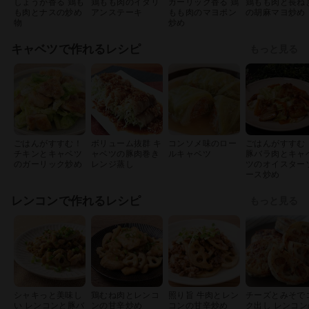
しょうが香る 鶏も
鶏もも肉のイタリ
ガーリック香る 鶏
鶏もも肉と長ね
も肉とナスの炒め
アンステーキ
もも肉のマヨポン
の胡麻マヨ炒め
物
炒め
キャベツで作れるレシピ
もっと見る
ごはんがすすむ！
ボリューム抜群 キ
コンソメ味のロー
ごはんがすすむ
チキンとキャベツ
ャベツの豚肉巻き
ルキャベツ
豚バラ肉とキャ
のガーリック炒め
レンジ蒸し
ツのオイスター
ース炒め
レンコンで作れるレシピ
もっと見る
シャキっと美味し
鶏むね肉とレンコ
照り旨 牛肉とレン
チーズとみそで
い レンコンと豚バ
ンの甘辛炒め
コンの甘辛炒め
ク出し レンコン