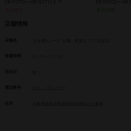
08月07日〜08月07日まで
08月07日〜08
本日限り
本日公開
店舗情報
店舗名
JA全農Aコープ 近畿・東海エリア 高浜店
営業時間
9：00～21：30
定休日
無し
電話番号
079－233－5711
住所
兵庫県姫路市飾磨区阿成鹿古403番地