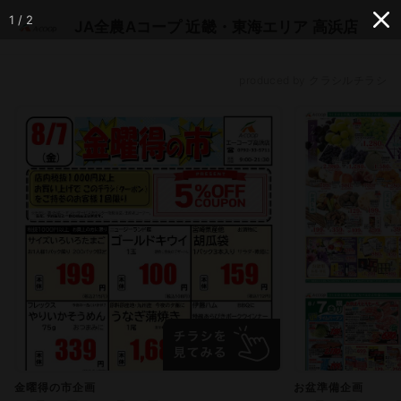
1 / 2
JA全農Aコープ 近畿・東海エリア 高浜店
produced by クラシルチラシ
金曜得の市企画
お盆準備企画