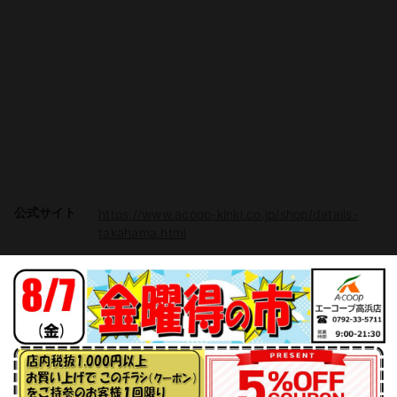
公式サイト
https://www.acoop-kinki.co.jp/shop/details-
takahama.html
駐車場
有り（62台）
電子マネー
Vマネー
チラシ掲載商品からレシピを探す