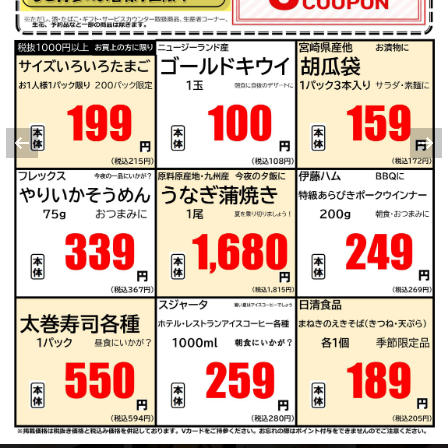
卵
豚肩ロース
鶏もも肉
キャベツ
レンコン
ごぼう
※明細されている内容は店舗の実売状況と異なる場合がございます。
卵で作れるレシピ
もっと見る