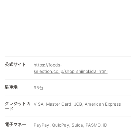
公式サイト
https://foods-
selection.co.jp/shop_shiinokidai.html
駐車場
95台
クレジットカ
VISA, Master Card, JCB, American Express
ード
電子マネー
PayPay, QuicPay, Suica, PASMO, iD