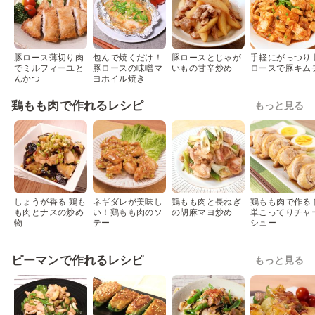
豚ロース薄切り肉
包んで焼くだけ！
豚ロースとじゃが
手軽にがっつり 
でミルフィーユと
豚ロースの味噌マ
いもの甘辛炒め
ロースで豚キム
んかつ
ヨホイル焼き
鶏もも肉で作れるレシピ
もっと見る
しょうが香る 鶏も
ネギダレが美味し
鶏もも肉と長ねぎ
鶏もも肉で作る 
も肉とナスの炒め
い！鶏もも肉のソ
の胡麻マヨ炒め
単こってりチャ
物
テー
シュー
ピーマンで作れるレシピ
もっと見る