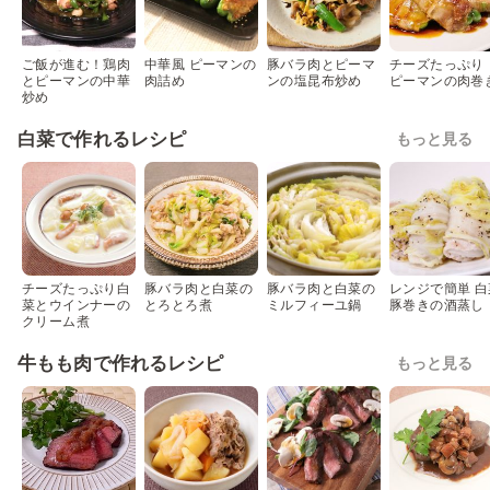
ご飯が進む！鶏肉
中華風 ピーマンの
豚バラ肉とピーマ
チーズたっぷり
とピーマンの中華
肉詰め
ンの塩昆布炒め
ピーマンの肉巻
炒め
白菜で作れるレシピ
もっと見る
チーズたっぷり白
豚バラ肉と白菜の
豚バラ肉と白菜の
レンジで簡単 白
菜とウインナーの
とろとろ煮
ミルフィーユ鍋
豚巻きの酒蒸し
クリーム煮
牛もも肉で作れるレシピ
もっと見る