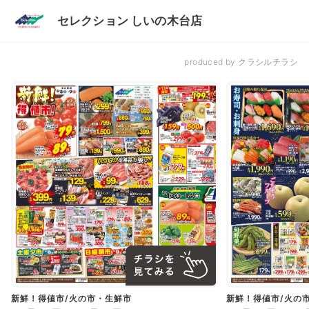
セレクション しいの木台店
produced by クラシルチラシ
新鮮！得値市/火の市・生鮮市
新鮮！得値市/火の