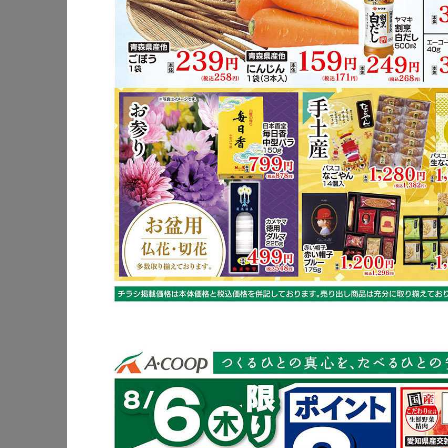
牛もも肉
レンコン
※明細されている内
牛もも肉