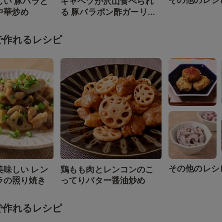
その他のレシ
しい 豚バラと
キャベツが沢山食べられ
中華炒め
る 豚バラポン酢ガーリ...
で作れるレシピ
その他のレシ
美味しい レン
鶏もも肉とレンコンのこ
ラの照り焼き
ってりバター醤油炒め
で作れるレシピ