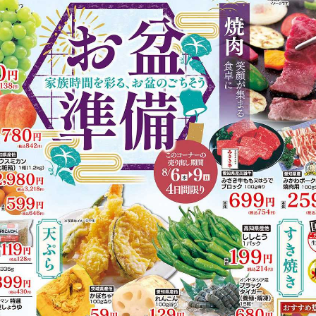
https://www.acoop-kinki.co.jp/shop/details-kouzouzi.html
有り（243台）
ド
有り
掲載商品からレシピを探す