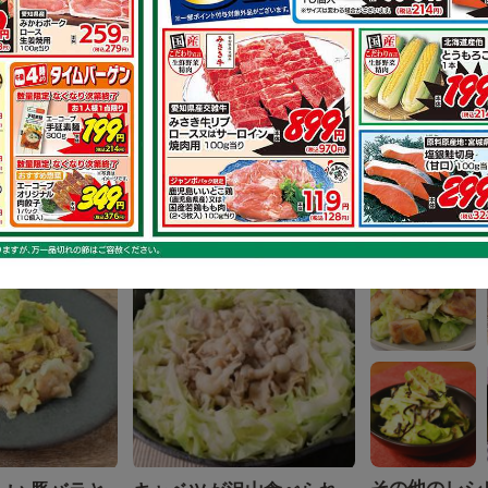
その他のレシ
ター！鶏もも
ネギダレが美味しい！鶏
きチキンステ
もも肉のソテー
で作れるレシピ