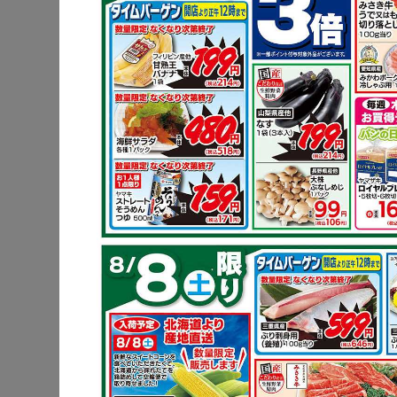
ポイントは
りやわらか
フ
鶏もも肉