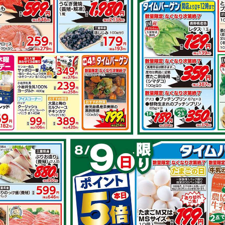
その他のレシ
○○！！しっと
おもてなしにも 牛もも肉
ローストビー
の和風オーブン焼き
で作れるレシピ