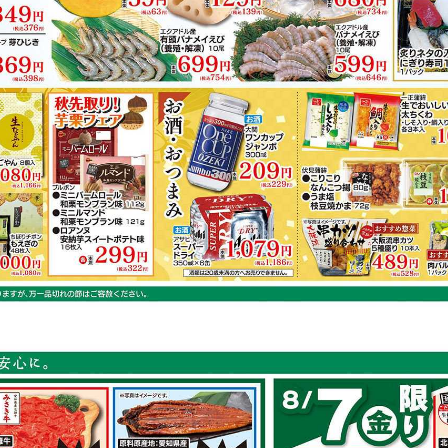
鶏もも肉
キャベツ
にんじん
鮭
容は店舗の実売状況と異なる場合がございます。
で作れるレシピ