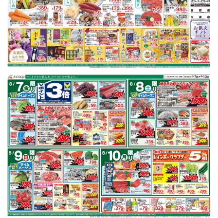
チラシ掲載商品からレシピを探す
豚肩ロース
キャベツ
さつまいも
長芋
ニラ
マグロ
※明細されている内容は店舗の実売状況と異なる場合がございます。
豚肩ロースで作れるレシピ
もっと見る