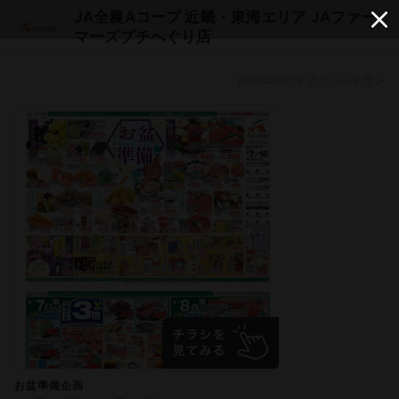
JA全農Aコープ 近畿・東海エリア JAファー
マーズプチへぐり店
produced by クラシルチラシ
お盆準備企画