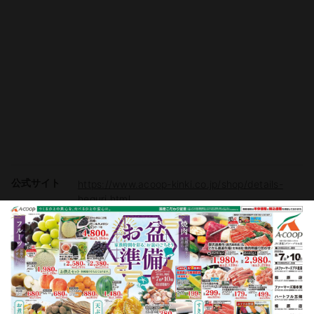
公式サイト
https://www.acoop-kinki.co.jp/shop/details-
heguri.html
駐車場
有り（110台）
電子マネー
Vマネー