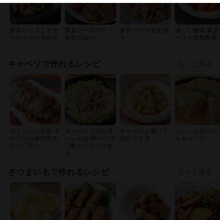
豚肩ロースとオク
豚肩ロースのピリ
豚肩ロース生姜焼
優しい酸味 豚肩
ラのガリバタ炒め
辛竜田揚げ
き
ースで黒酢酢豚
キャベツで作れるレシピ
もっと見る
ボリューム抜群 キ
キャベツが沢山食
キャベツと豚バラ
コンソメ味のロ
ャベツの豚肉巻き
べられる 豚バラポ
肉のうま煮
ルキャベツ
レンジ蒸し
ン酢ガーリック炒
め
さつまいもで作れるレシピ
もっと見る