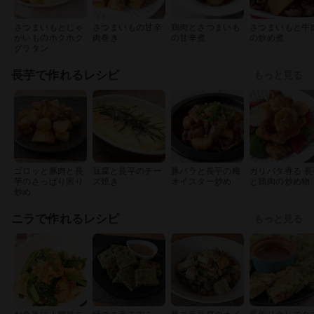
さつまいもとじゃ
さつまいもの甘辛
鶏肉とさつまいも
さつまいもと牛
がいものホクホク
肉巻き
の甘辛煮
の炒め煮
グラタン
長芋で作れるレシピ
もっと見る
ゴロッと豚肉と長
豆腐と長芋のチー
豚バラと長芋の梅
ガリバタ香る 長
芋のさっぱり照り
ズ焼き
オイスター炒め
と鶏肉の炒め物
炒め
ニラで作れるレシピ
もっと見る