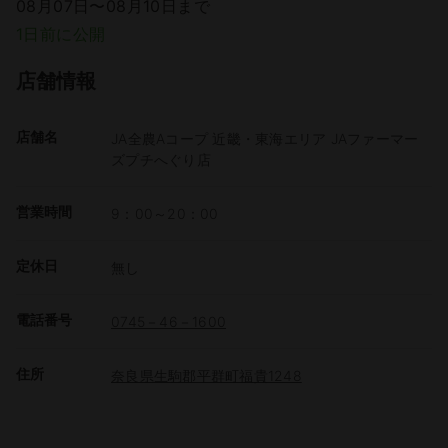
08月07日〜08月10日まで
1日前に公開
店舗情報
店舗名
JA全農Aコープ 近畿・東海エリア JAファーマー
ズプチへぐり店
営業時間
9：00～20：00
定休日
無し
電話番号
0745－46－1600
住所
奈良県生駒郡平群町福貴1248