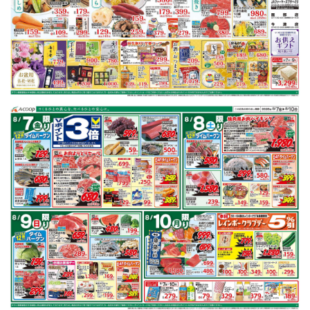
チラシ掲載商品からレシピを探す
豚肩ロース
キャベツ
さつまいも
長芋
ニラ
マグロ
※明細されている内容は店舗の実売状況と異なる場合がございます。
豚肩ロースで作れるレシピ
もっと見る