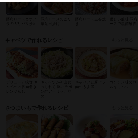
豚肩ロースとオク
豚肩ロースのピリ
豚肩ロース生姜焼
優しい酸味 豚肩
ラのガリバタ炒め
辛竜田揚げ
き
ースで黒酢酢豚
キャベツで作れるレシピ
もっと見る
ボリューム抜群 キ
キャベツが沢山食
キャベツと豚バラ
コンソメ味のロ
ャベツの豚肉巻き
べられる 豚バラポ
肉のうま煮
ルキャベツ
レンジ蒸し
ン酢ガーリック炒
め
さつまいもで作れるレシピ
もっと見る