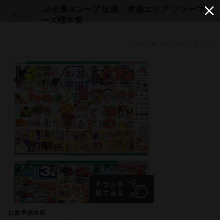
JA全農Aコープ 近畿・東海エリア ファーマ
ーズ櫟本東
produced by クラシルチラシ
お盆準備企画