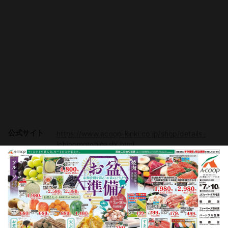
公式サイト
https://www.acoop-kinki.co.jp/shop/details-
ichinomotohigashi.html
駐車場
有り（80台）
電子マネー
Vマネー