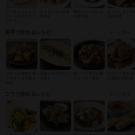
さつまいもとじゃ
さつまいもの甘辛
鶏肉とさつまいも
さつまいもと牛
がいものホクホク
肉巻き
の甘辛煮
の炒め煮
グラタン
長芋で作れるレシピ
もっと見る
ゴロッと豚肉と長
豆腐と長芋のチー
豚バラと長芋の梅
ガリバタ香る 長
芋のさっぱり照り
ズ焼き
オイスター炒め
と鶏肉の炒め物
炒め
ニラで作れるレシピ
もっと見る