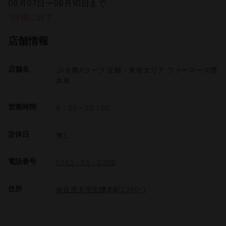
08月07日〜08月10日まで
1日後に終了
店舗情報
店舗名
JA全農Aコープ 近畿・東海エリア ファーマーズ櫟
本東
営業時間
9：00～20：00
定休日
無し
電話番号
0743－65－2008
住所
奈良県天理市櫟本町2260-1