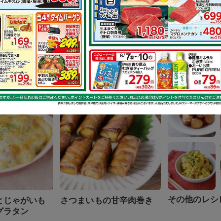
その他のレシ
抜群 キャベツ
キャベツが沢山食べられ
レンジ蒸し
る 豚バラポン酢ガーリ...
もで作れるレシピ
その他のレシ
とじゃがいも
さつまいもの甘辛肉巻き
グラタン