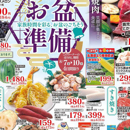
https://www.acoop-kinki.co.jp/shop/details-ichinomotohigashi
有り（80台）
Vマネー
掲載商品からレシピを探す