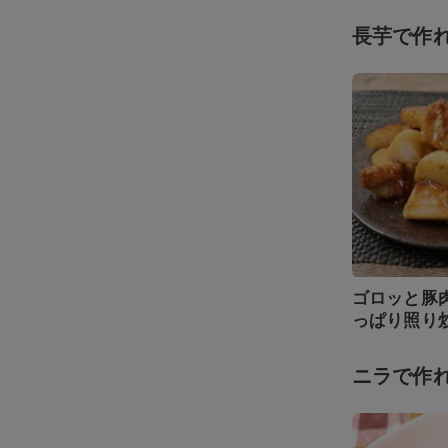
長芋で作
ゴロッと豚
っぱり照り
ニラで作