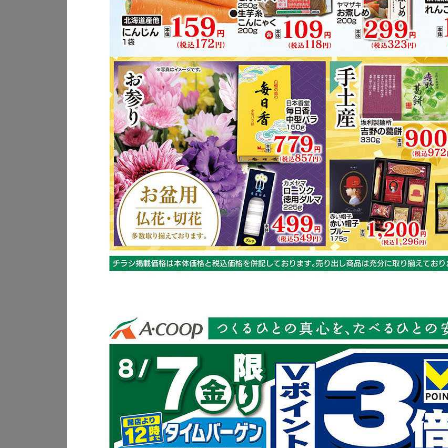
豚肩ロース
長芋
※明細されている内
豚肩ロー