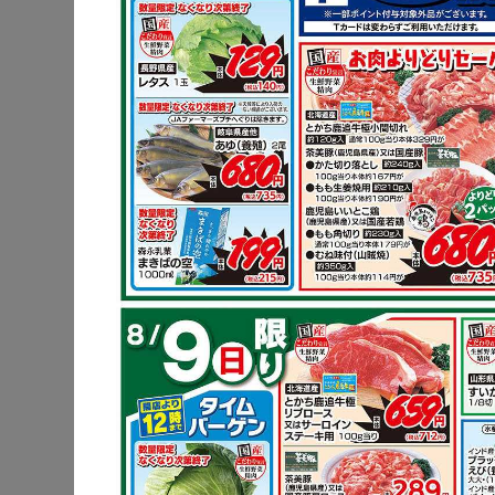
豚肩ロース
リバタ炒め
キャベツ