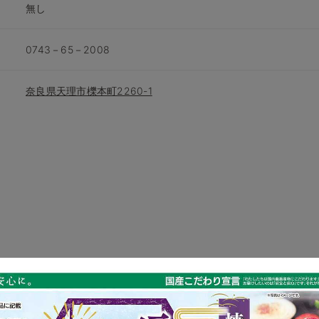
無し
0743－65－2008
奈良県天理市櫟本町2260-1