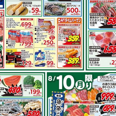
その他のレシ
とオクラのガ
豚肩ロースのピリ辛竜田
揚げ
で作れるレシピ