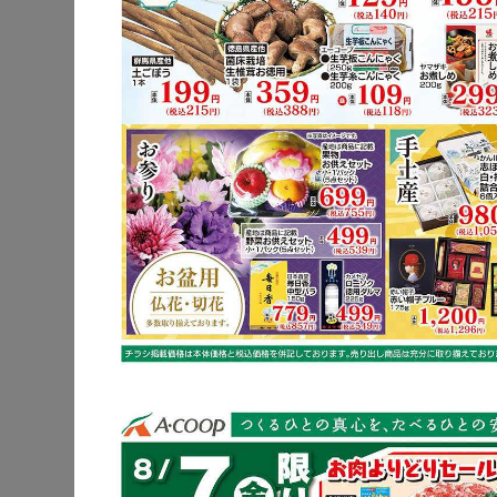
豚肩ロース
レンコン
※明細されている内
豚肩ロー