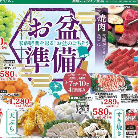
https://www.acoop-kinki.co.jp/shop/details-kanno.html
有り（103台）
Vマネー
掲載商品からレシピを探す