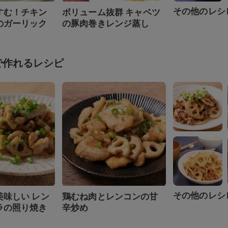
その他のレシ
すむ！チキン
ボリューム抜群 キャベツ
のガーリック
の豚肉巻きレンジ蒸し
で作れるレシピ
その他のレシ
美味しい レン
鶏むね肉とレンコンの甘
ラの照り焼き
辛炒め