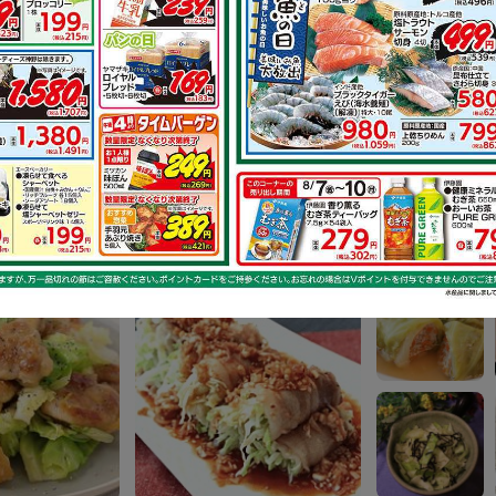
その他のレシ
る 鶏もも肉と
鶏もも肉のイタリアンス
物
テーキ
で作れるレシピ