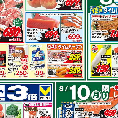
その他のレシ
とピーマンの
豚肩ロースで スタミナ生
姜焼き
で作れるレシピ