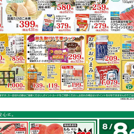
鶏もも肉
キャベツ
ごぼう
鮭
容は店舗の実売状況と異なる場合がございます。
スで作れるレシピ