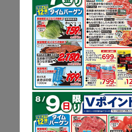
豚肩ロース
炒め物
鶏もも肉