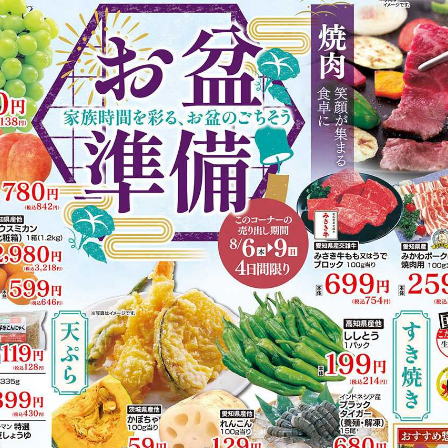
https://www.acoop-kinki.co.jp/shop/details-ishiki.html
有り（134台）
ド
有り
掲載商品からレシピを探す