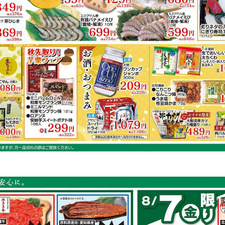
鶏もも肉
キャベツ
にんじん
鮭
容は店舗の実売状況と異なる場合がございます。
で作れるレシピ