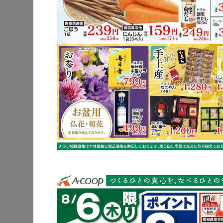
牛もも肉
レンコン
※明細されている内
牛もも肉