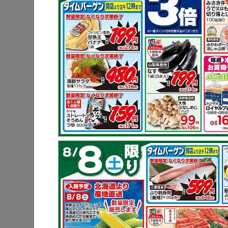
ポイントは
りやわらか
フ
鶏もも肉