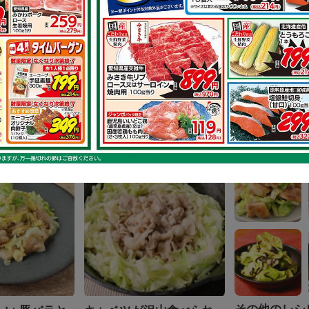
その他のレシ
ター！鶏もも
ネギダレが美味しい！鶏
きチキンステ
もも肉のソテー
で作れるレシピ