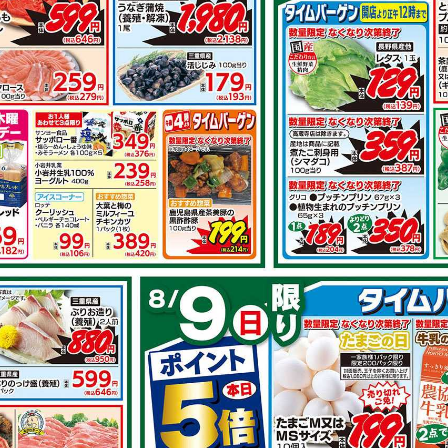
その他のレシ
○○！！しっと
おもてなしにも 牛もも肉
ローストビー
の和風オーブン焼き
で作れるレシピ