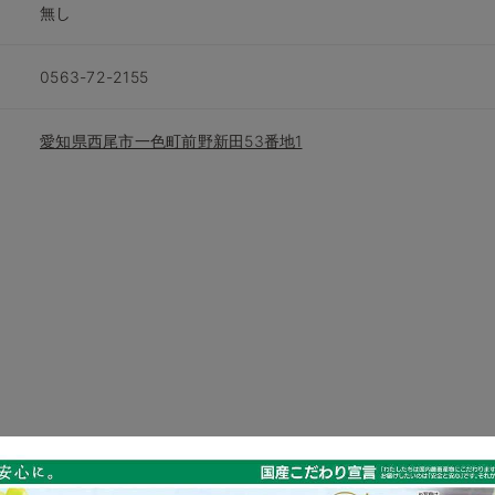
無し
0563-72-2155
愛知県西尾市一色町前野新田53番地1