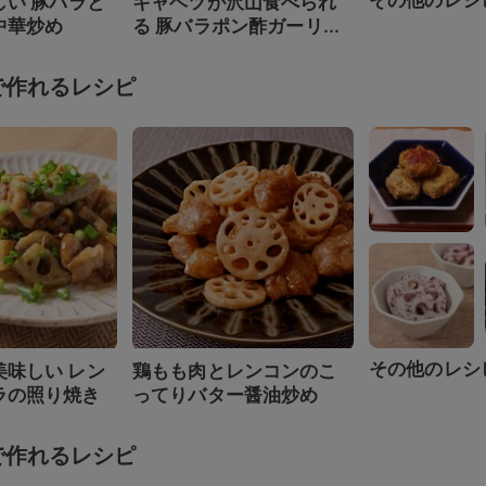
その他のレシ
しい 豚バラと
キャベツが沢山食べられ
中華炒め
る 豚バラポン酢ガーリ...
で作れるレシピ
その他のレシ
美味しい レン
鶏もも肉とレンコンのこ
ラの照り焼き
ってりバター醤油炒め
で作れるレシピ