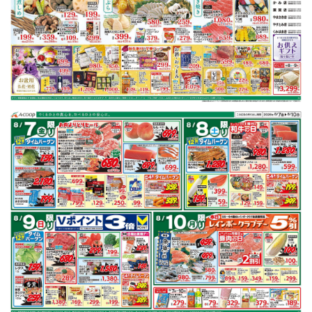
チラシ掲載商品からレシピを探す
豚肩ロース
鶏もも肉
キャベツ
レンコン
ごぼう
鮭
※明細されている内容は店舗の実売状況と異なる場合がございます。
豚肩ロースで作れるレシピ
もっと見る