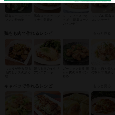
豚肩ロースとピー
豚肩ロースで スタ
レモンソースでさ
シンプル 豚肩ロ
マンの炒め物
ミナ生姜焼き
っぱり 豚肩ロース
スのステーキ
のトンテキ
鶏もも肉で作れるレシピ
もっと見る
しょうが香る 鶏も
鶏もも肉のイタリ
ガーリック香る 鶏
鶏もも肉と長ね
も肉とナスの炒め
アンステーキ
もも肉のマヨポン
の胡麻マヨ炒め
物
炒め
キャベツで作れるレシピ
もっと見る