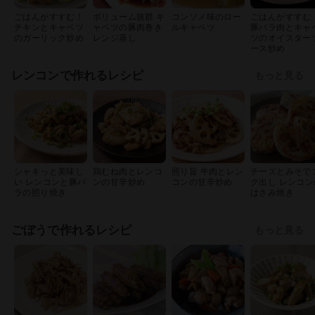
ごはんがすすむ！
ボリューム抜群 キ
コンソメ味のロー
ごはんがすすむ
チキンとキャベツ
ャベツの豚肉巻き
ルキャベツ
豚バラ肉とキャ
のガーリック炒め
レンジ蒸し
ツのオイスター
ース炒め
レンコンで作れるレシピ
もっと見る
シャキっと美味し
鶏むね肉とレンコ
照り旨 牛肉とレン
チーズとみそで
い レンコンと豚バ
ンの甘辛炒め
コンの甘辛炒め
ク出し レンコン
ラの照り焼き
はさみ焼き
ごぼうで作れるレシピ
もっと見る