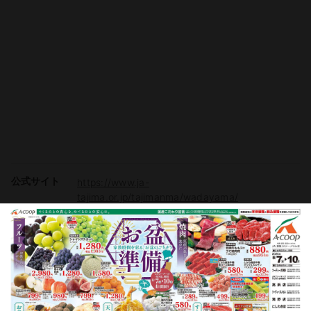
公式サイト
https://www.ja-
tajima.or.jp/tajimanma/wadayama/
駐車場
有り（約260台）
電子マネー
Vマネー