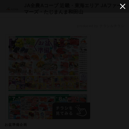
JA全農Aコープ 近畿・東海エリア JAファー
マーズ・たじまんま和田山
produced by クラシルチラシ
お盆準備企画