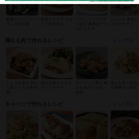
豚肩ロースとピー
豚肩ロースで スタ
レモンソースでさ
シンプル 豚肩ロ
マンの炒め物
ミナ生姜焼き
っぱり 豚肩ロース
スのステーキ
のトンテキ
鶏もも肉で作れるレシピ
もっと見る
しょうが香る 鶏も
鶏もも肉のイタリ
ガーリック香る 鶏
鶏もも肉と長ね
も肉とナスの炒め
アンステーキ
もも肉のマヨポン
の胡麻マヨ炒め
物
炒め
キャベツで作れるレシピ
もっと見る