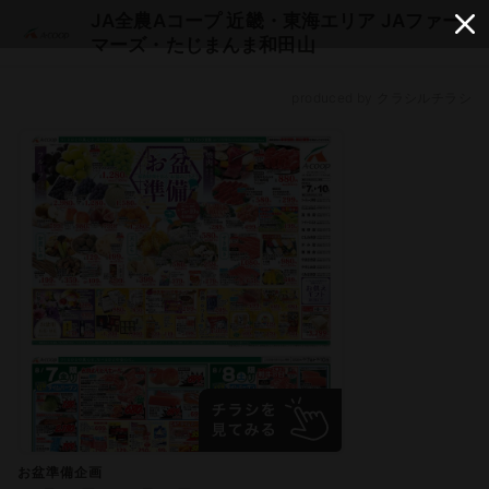
JA全農Aコープ 近畿・東海エリア JAファー
マーズ・たじまんま和田山
produced by クラシルチラシ
お盆準備企画