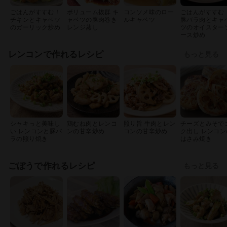
ごはんがすすむ！
ボリューム抜群 キ
コンソメ味のロー
ごはんがすすむ
チキンとキャベツ
ャベツの豚肉巻き
ルキャベツ
豚バラ肉とキャ
のガーリック炒め
レンジ蒸し
ツのオイスター
ース炒め
レンコンで作れるレシピ
もっと見る
シャキっと美味し
鶏むね肉とレンコ
照り旨 牛肉とレン
チーズとみそで
い レンコンと豚バ
ンの甘辛炒め
コンの甘辛炒め
ク出し レンコン
ラの照り焼き
はさみ焼き
ごぼうで作れるレシピ
もっと見る