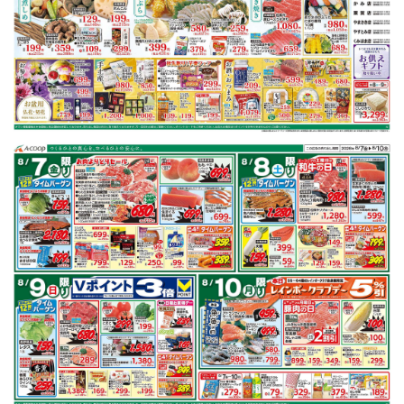
チラシ掲載商品からレシピを探す
豚肩ロース
鶏もも肉
キャベツ
レンコン
ごぼう
鮭
※明細されている内容は店舗の実売状況と異なる場合がございます。
豚肩ロースで作れるレシピ
もっと見る