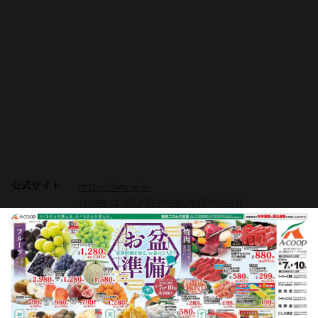
公式サイト
https://www.ja-
tajima.or.jp/tajimanma/wadayama/
駐車場
有り（約260台）
電子マネー
Vマネー