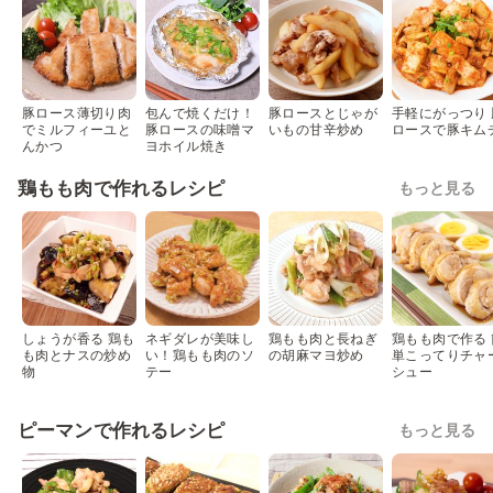
豚ロース薄切り肉
包んで焼くだけ！
豚ロースとじゃが
手軽にがっつり 
でミルフィーユと
豚ロースの味噌マ
いもの甘辛炒め
ロースで豚キム
んかつ
ヨホイル焼き
鶏もも肉で作れるレシピ
もっと見る
しょうが香る 鶏も
ネギダレが美味し
鶏もも肉と長ねぎ
鶏もも肉で作る 
も肉とナスの炒め
い！鶏もも肉のソ
の胡麻マヨ炒め
単こってりチャ
物
テー
シュー
ピーマンで作れるレシピ
もっと見る