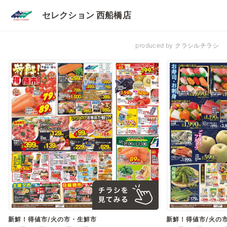
セレクション 西船橋店
produced by クラシルチラシ
新鮮！得値市/火の市・生鮮市
新鮮！得値市/火の