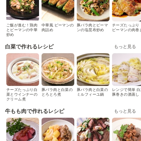
ご飯が進む！鶏肉
中華風 ピーマンの
豚バラ肉とピーマ
チーズたっぷり
とピーマンの中華
肉詰め
ンの塩昆布炒め
ピーマンの肉巻
炒め
白菜で作れるレシピ
もっと見る
チーズたっぷり白
豚バラ肉と白菜の
豚バラ肉と白菜の
レンジで簡単 白
菜とウインナーの
とろとろ煮
ミルフィーユ鍋
豚巻きの酒蒸し
クリーム煮
牛もも肉で作れるレシピ
もっと見る