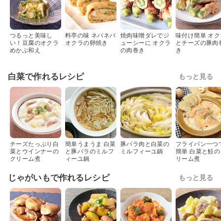
つるっと美味し
料亭の味 ネバネバ
焼肉味噌ダレでジ
味付け簡単 オク
い！豆腐のオクラ
オクラの卵焼き
ューシーに オクラ
とチーズの豚肉
めかぶ和え
の肉巻き
き
白菜で作れるレシピ
もっと見る
チーズたっぷり白
簡単うまうま 白菜
豚バラ肉と白菜の
フライパン一つ
菜とウインナーの
と豚バラのミルフ
ミルフィーユ鍋
簡単 白菜と鮭の
クリーム煮
ィーユ鍋
リーム煮
じゃがいもで作れるレシピ
もっと見る