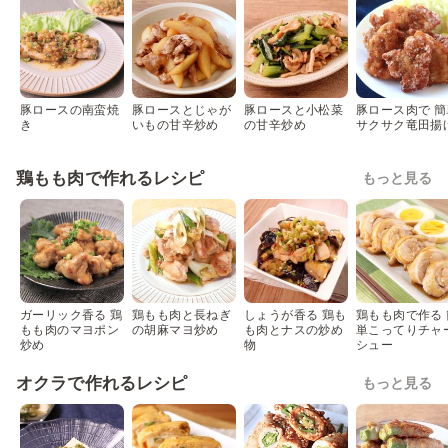
豚ロースの南蛮焼
豚ロースとじゃが
豚ロースと小松菜
豚ロース肉で 簡
き
いもの甘辛炒め
の甘辛炒め
サクサク竜田揚
鶏もも肉で作れるレシピ
もっと見る
ガーリック香る 鶏
鶏もも肉と長ねぎ
しょうが香る 鶏も
鶏もも肉で作る 
もも肉のマヨポン
の胡麻マヨ炒め
も肉とナスの炒め
単こってりチャ
炒め
物
シュー
オクラで作れるレシピ
もっと見る