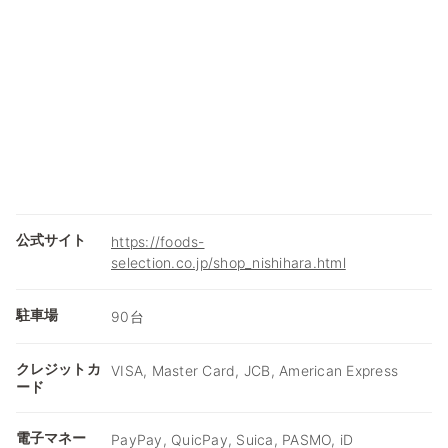
公式サイト
https://foods-
selection.co.jp/shop_nishihara.html
駐車場
90台
クレジットカ
VISA, Master Card, JCB, American Express
ード
電子マネー
PayPay, QuicPay, Suica, PASMO, iD