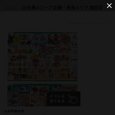
JA全農Aコープ 近畿・東海エリア 園部店
produced by クラシルチラシ
お盆準備企画