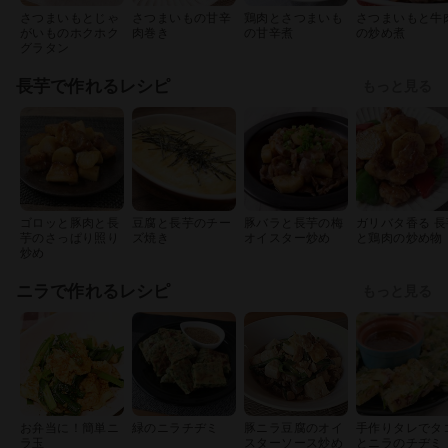
さつまいもとじゃ
さつまいもの甘辛
鶏肉とさつまいも
さつまいもと牛
がいものホクホク
肉巻き
の甘辛煮
の炒め煮
グラタン
長芋で作れるレシピ
もっと見る
ゴロッと豚肉と長
豆腐と長芋のチー
豚バラと長芋の梅
ガリバタ香る 長
芋のさっぱり照り
ズ焼き
オイスター炒め
と鶏肉の炒め物
炒め
ニラで作れるレシピ
もっと見る
お弁当に！簡単ニ
緑のニラチヂミ
豚ニラ豆腐のオイ
手作りタレでタ
ラ玉
スターソース炒め
とニラのチヂミ