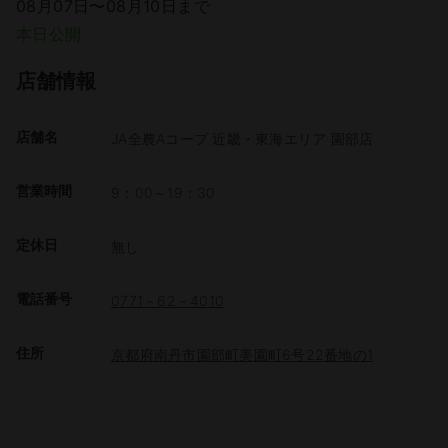
08月07日〜08月10日まで
本日公開
店舗情報
店舗名
JA全農Aコープ 近畿・東海エリア 園部店
営業時間
9：00～19：30
定休日
無し
電話番号
0771－62－4010
住所
京都府南丹市園部町美園町6号22番地の1