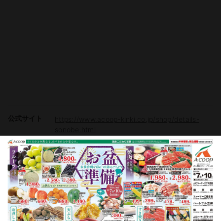
公式サイト
https://www.acoop-kinki.co.jp/shop/details-
sonobe.html
駐車場
有り（50台）
電子マネー
Vマネー
チラシ掲載商品からレシピを探す