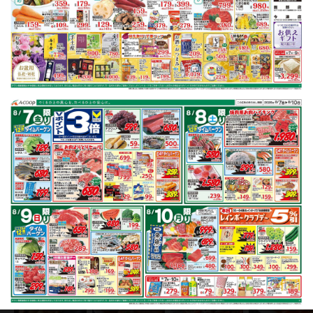
豚肩ロース
キャベツ
さつまいも
長芋
ニラ
マグロ
※明細されている内容は店舗の実売状況と異なる場合がございます。
豚肩ロースで作れるレシピ
もっと見る