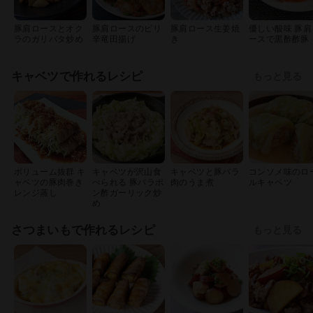
豚肩ロースとオク
豚肩ロースのピリ
豚肩ロース生姜焼
優しい酸味 豚肩
ラのガリバタ炒め
辛竜田揚げ
き
ースで黒酢酢豚
キャベツで作れるレシピ
もっと見る
ボリューム抜群 キ
キャベツが沢山食
キャベツと豚バラ
コンソメ味のロ
ャベツの豚肉巻き
べられる 豚バラポ
肉のうま煮
ルキャベツ
レンジ蒸し
ン酢ガーリック炒
め
さつまいもで作れるレシピ
もっと見る