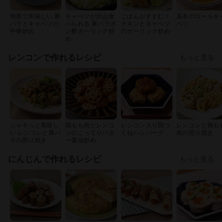
簡単で美味しい 豚
キャベツが沢山食
ごはんがすすむ！
基本のロールキ
バラとキャベツの
べられる 豚バラポ
チキンとキャベツ
ベツ
中華炒め
ン酢ガーリック炒
のガーリック炒め
め
レンコンで作れるレシピ
もっと見る
シャキっと美味し
鶏もも肉とレンコ
レンコン入り鶏つ
レンコンと鶏も
い レンコンと豚バ
ンのこってりバタ
くねハンバーグ
肉の照り焼き
ラの照り焼き
ー醤油炒め
にんじんで作れるレシピ
もっと見る