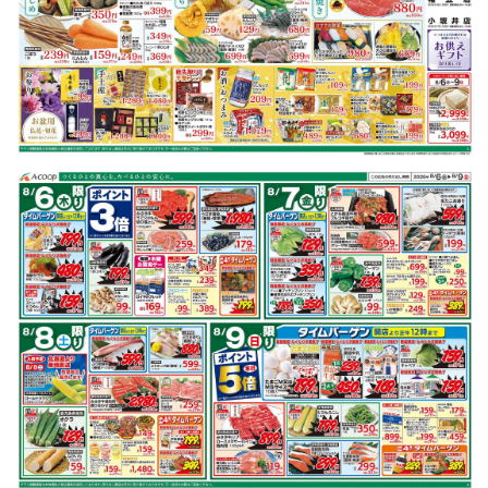
チラシ掲載商品からレシピを探す
牛もも肉
鶏もも肉
キャベツ
レンコン
にんじん
鮭
※明細されている内容は店舗の実売状況と異なる場合がございます。
牛もも肉で作れるレシピ
もっと見る