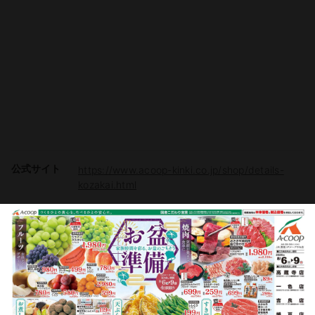
公式サイト
https://www.acoop-kinki.co.jp/shop/details-
kozakai.html
駐車場
有り（80台）
ポイントカー
有り
ド