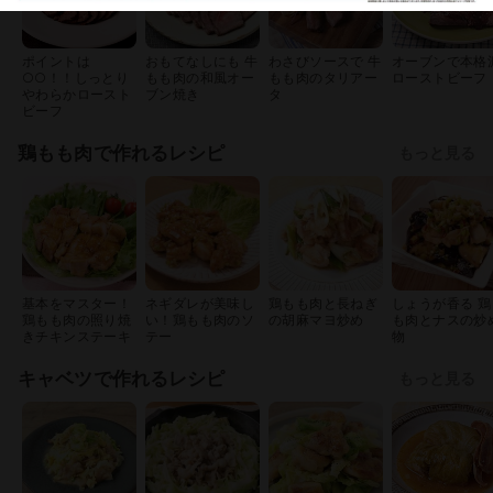
ポイントは
おもてなしにも 牛
わさびソースで 牛
オーブンで本格
○○！！しっとり
もも肉の和風オー
もも肉のタリアー
ローストビーフ
やわらかロースト
ブン焼き
タ
ビーフ
鶏もも肉で作れるレシピ
もっと見る
基本をマスター！
ネギダレが美味し
鶏もも肉と長ねぎ
しょうが香る 鶏
鶏もも肉の照り焼
い！鶏もも肉のソ
の胡麻マヨ炒め
も肉とナスの炒
きチキンステーキ
テー
物
キャベツで作れるレシピ
もっと見る