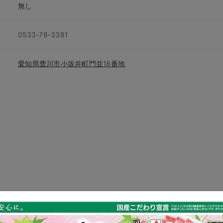
無し
0533-78-3381
愛知県豊川市小坂井町門並18番地