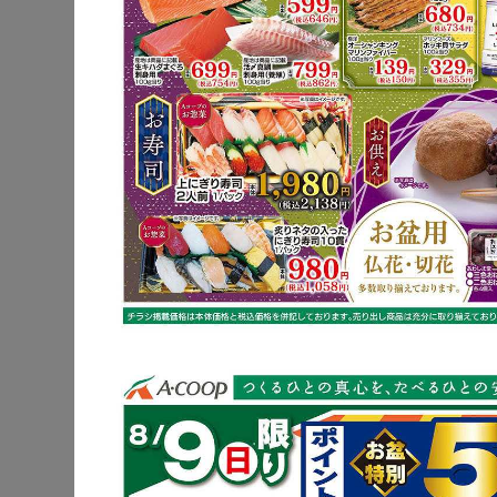
牛もも肉
さつまいも
※明細されている内
牛もも肉