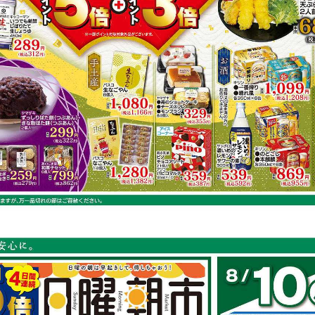
鶏もも肉
キャベツ
にんじん
鮭
容は店舗の実売状況と異なる場合がございます。
で作れるレシピ