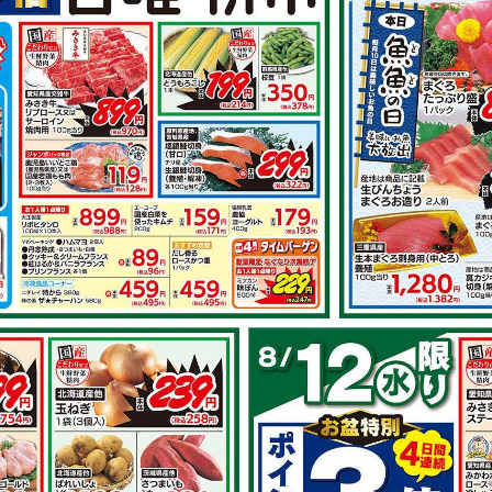
その他のレシ
ジで作るロー
おもてなしにも 牛もも肉
の和風オーブン焼き
で作れるレシピ