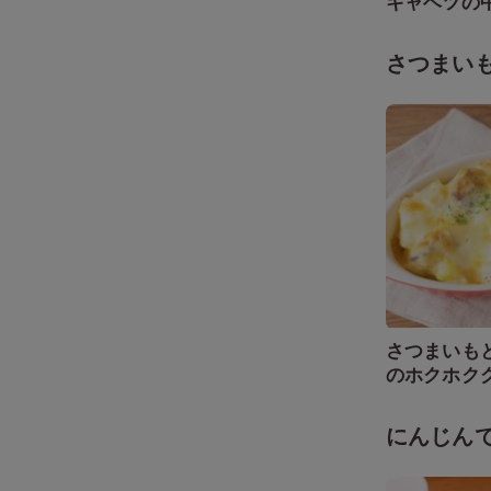
キャベツの
さつまい
さつまいも
のホクホク
にんじん