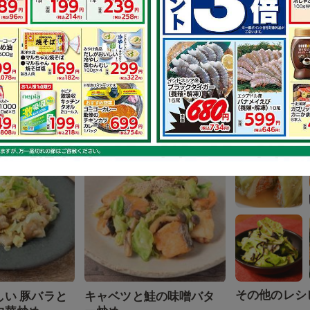
その他のレシ
がクセにな
鶏もも肉と長ねぎの胡麻
肉の和風ソテ
マヨ炒め
で作れるレシピ
その他のレシ
しい 豚バラと
キャベツと鮭の味噌バタ