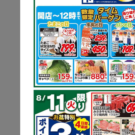
時短！レン
ストビーフ
鶏もも肉