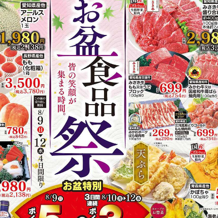
https://www.acoop-kinki.co.jp/shop/details-kozakai.html
有り（80台）
ド
有り
掲載商品からレシピを探す