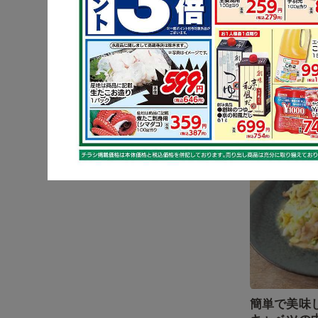
わさび醤油
る！鶏もも
ー
キャベツ
簡単で美味