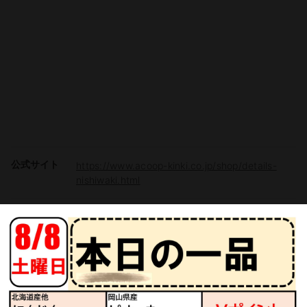
公式サイト
https://www.acoop-kinki.co.jp/shop/details-
nishiwaki.html
駐車場
有り（50台）
電子マネー
Vマネー
チラシ掲載商品からレシピを探す