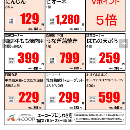
にんじん
牛もも肉
豚肩ロース
鶏もも肉
キャベツ
レンコン
※明細されている内容は店舗の実売状況と異なる場合がございます。
にんじんで作れるレシピ
もっと見る