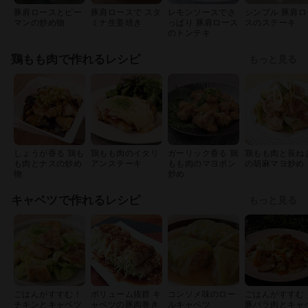
豚肩ロースとピー
豚肩ロースで スタ
レモンソースでさ
シンプル 豚肩ロ
マンの炒め物
ミナ生姜焼き
っぱり 豚肩ロース
スのステーキ
のトンテキ
鶏もも肉で作れるレシピ
もっと見る
しょうが香る 鶏も
鶏もも肉のイタリ
ガーリック香る 鶏
鶏もも肉と長ね
も肉とナスの炒め
アンステーキ
もも肉のマヨポン
の胡麻マヨ炒め
物
炒め
キャベツで作れるレシピ
もっと見る
ごはんがすすむ！
ボリューム抜群 キ
コンソメ味のロー
ごはんがすすむ
チキンとキャベツ
ャベツの豚肉巻き
ルキャベツ
豚バラ肉とキャ