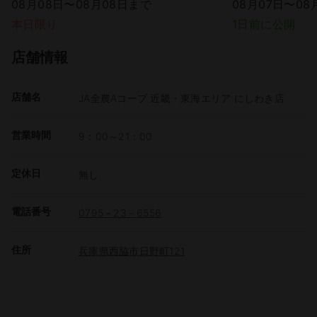
08月08日〜08月08日まで
08月07日〜08
本日限り
1日前に公開
店舗情報
店舗名
JA全農Aコープ 近畿・東海エリア にしわき店
営業時間
9：00～21：00
定休日
無し
電話番号
0795－23－6556
住所
兵庫県西脇市日野町121