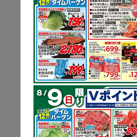
豚肩ロース
炒め物
鶏もも肉