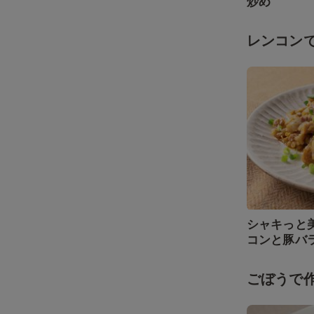
炒め
レンコン
シャキっと
コンと豚バ
ごぼうで