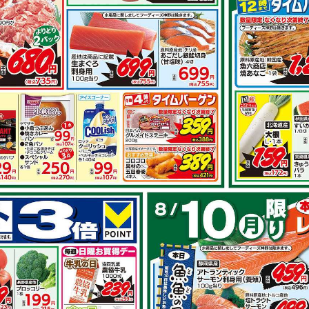
その他のレシ
とピーマンの
豚肩ロースで スタミナ生
姜焼き
で作れるレシピ