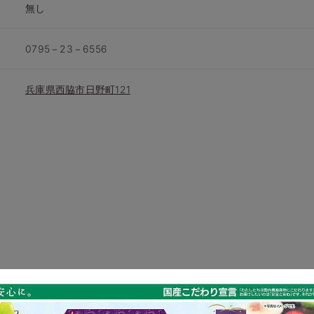
無し
0795－23－6556
兵庫県西脇市日野町121