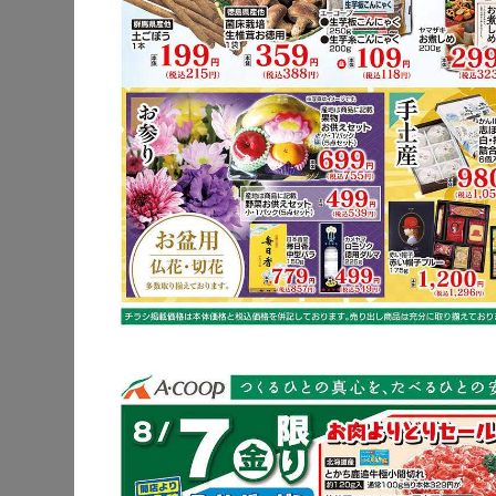
豚肩ロース
レンコン
※明細されている内
豚肩ロー