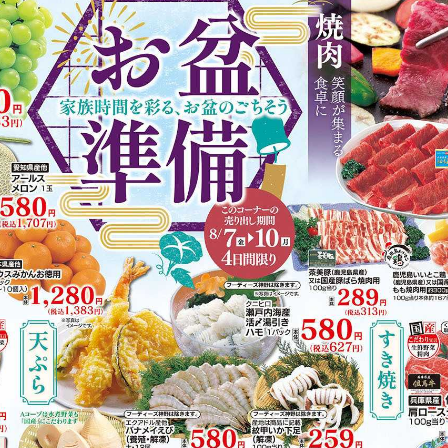
https://www.acoop-kinki.co.jp/shop/details-nishiwaki.html
有り（50台）
Vマネー
掲載商品からレシピを探す