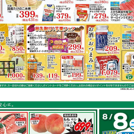
鶏もも肉
キャベツ
ごぼう
鮭
容は店舗の実売状況と異なる場合がございます。
スで作れるレシピ