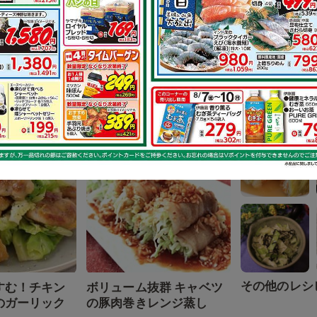
その他のレシ
る 鶏もも肉と
鶏もも肉のイタリアンス
物
テーキ
で作れるレシピ
その他のレシ
すむ！チキン
ボリューム抜群 キャベツ
のガーリック
の豚肉巻きレンジ蒸し