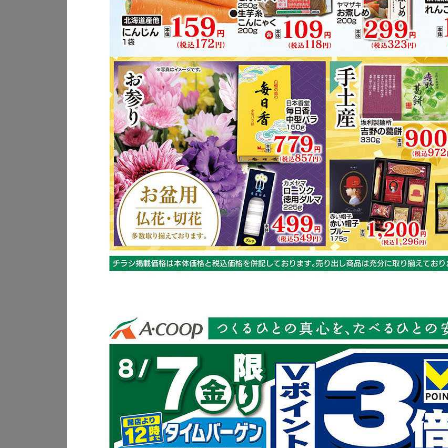
豚肩ロース
長芋
※明細されている内
豚肩ロー