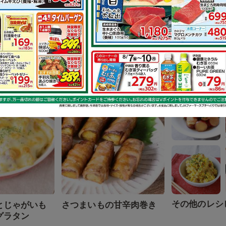
その他のレシ
抜群 キャベツ
キャベツが沢山食べられ
レンジ蒸し
る 豚バラポン酢ガーリ...
もで作れるレシピ
その他のレシ
とじゃがいも
さつまいもの甘辛肉巻き
グラタン