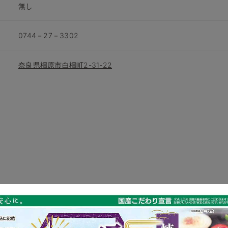
無し
0744－27－3302
奈良県橿原市白橿町2-31-22