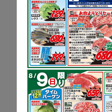
豚肩ロース
リバタ炒め
キャベツ