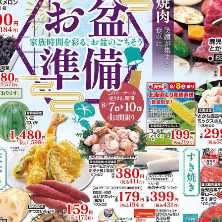
https://www.acoop-kinki.co.jp/shop/details-kashihara.html
有り（80台）
Vマネー
掲載商品からレシピを探す