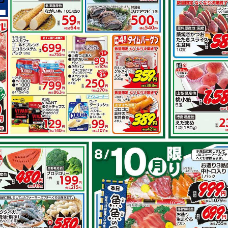
その他のレシ
とオクラのガ
豚肩ロースのピリ辛竜田
揚げ
で作れるレシピ