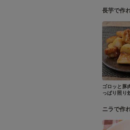
長芋で作
ゴロッと豚
っぱり照り
ニラで作