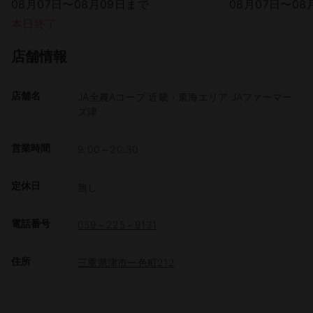
08月07日〜08月09日まで
08月07日〜08
本日終了
店舗情報
店舗名
JA全農Aコープ 近畿・東海エリア JAファーマー
ズ津
営業時間
9:00～20:30
定休日
無し
電話番号
059－225－9131
住所
三重県津市一色町212