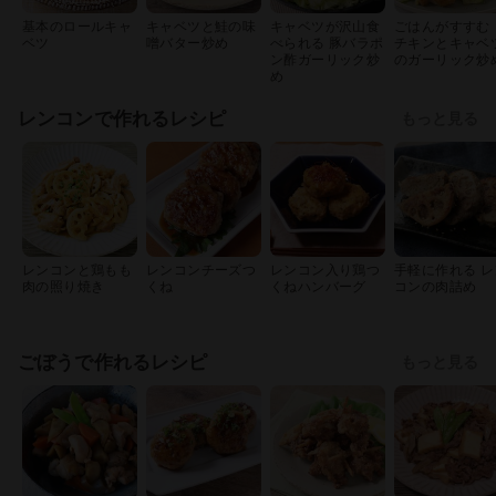
基本のロールキャ
キャベツと鮭の味
キャベツが沢山食
ごはんがすすむ
ベツ
噌バター炒め
べられる 豚バラポ
チキンとキャベ
ン酢ガーリック炒
のガーリック炒
め
レンコンで作れるレシピ
もっと見る
レンコンと鶏もも
レンコンチーズつ
レンコン入り鶏つ
手軽に作れる レ
肉の照り焼き
くね
くねハンバーグ
コンの肉詰め
ごぼうで作れるレシピ
もっと見る