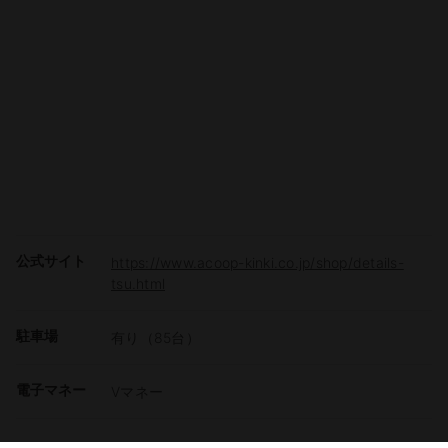
公式サイト
https://www.acoop-kinki.co.jp/shop/details-
tsu.html
駐車場
有り（85台）
電子マネー
Vマネー