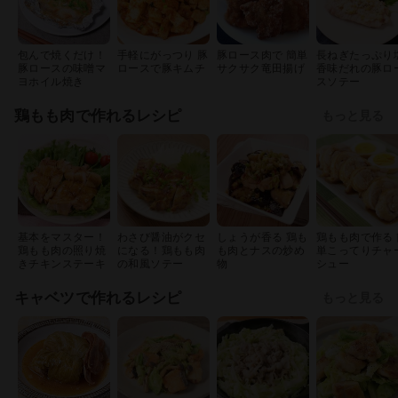
包んで焼くだけ！
手軽にがっつり 豚
豚ロース肉で 簡単
長ねぎたっぷり
豚ロースの味噌マ
ロースで豚キムチ
サクサク竜田揚げ
香味だれの豚ロ
ヨホイル焼き
スソテー
鶏もも肉で作れるレシピ
もっと見る
基本をマスター！
わさび醤油がクセ
しょうが香る 鶏も
鶏もも肉で作る 
鶏もも肉の照り焼
になる！鶏もも肉
も肉とナスの炒め
単こってりチャ
きチキンステーキ
の和風ソテー
物
シュー
キャベツで作れるレシピ
もっと見る