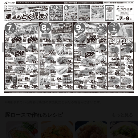
チラシ掲載商品からレシピを探す
豚ロース
鶏もも肉
キャベツ
レンコン
ごぼう
鮭
※明細されている内容は店舗の実売状況と異なる場合がございます。
豚ロースで作れるレシピ
もっと見る