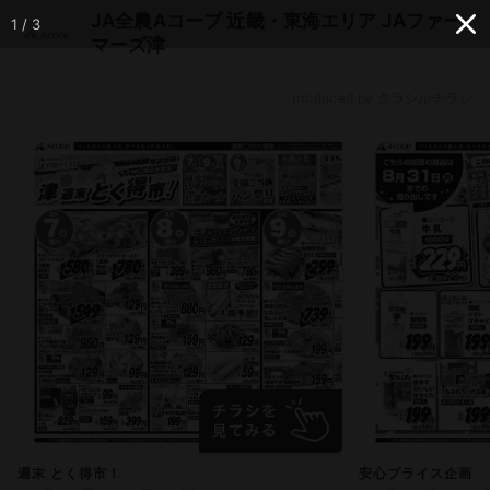
JA全農Aコープ 近畿・東海エリア JAファー
1 / 3
マーズ津
produced by クラシルチラシ
週末 とく得市！
安心プライス企画