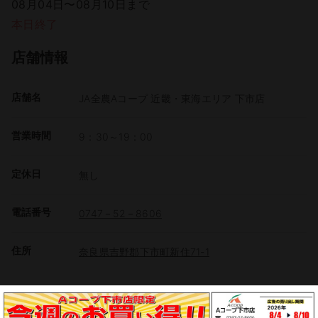
08月04日〜08月10日まで
本日終了
店舗情報
店舗名
JA全農Aコープ 近畿・東海エリア 下市店
営業時間
9：30～19：00
定休日
無し
電話番号
0747－52－8606
住所
奈良県吉野郡下市町新住71-1