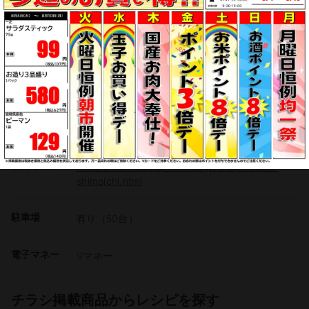
公式サイト
https://www.acoop-kinki.co.jp/shop/details-
shimoichi.html
駐車場
有り（50台）
電子マネー
Vマネー
チラシ掲載商品からレシピを探す