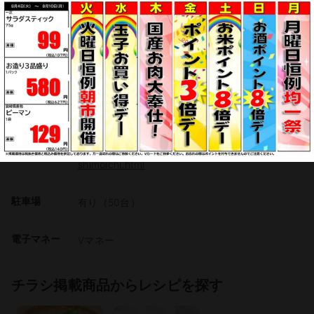
公式サイト
https://www.acoop-kinki.co.jp/shop/details-
shimoichi.html
駐車場
有り（50台）
電子マネー
Vマネー
チラシ掲載商品からレシピを探す