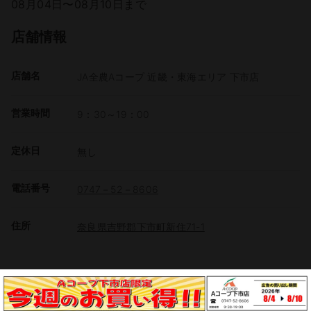
08月04日〜08月10日まで
店舗情報
店舗名
JA全農Aコープ 近畿・東海エリア 下市店
営業時間
9：30～19：00
定休日
無し
電話番号
0747－52－8606
住所
奈良県吉野郡下市町新住71-1