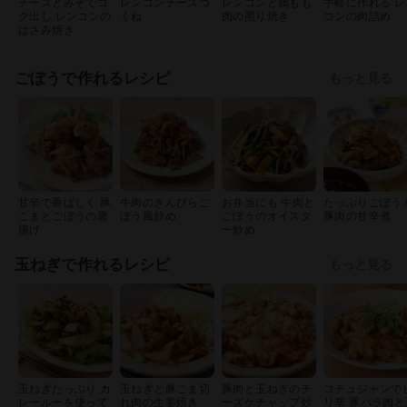
チーズとみそでコ
レンコンチーズつ
レンコンと鶏もも
手軽に作れる レ
ク出し レンコンの
くね
肉の照り焼き
コンの肉詰め
はさみ焼き
ごぼうで作れるレシピ
もっと見る
甘辛で香ばしく 豚
牛肉のきんぴらご
お弁当にも 牛肉と
たっぷりごぼう
こまとごぼうの唐
ぼう風炒め
ごぼうのオイスタ
豚肉の甘辛煮
揚げ
ー炒め
玉ねぎで作れるレシピ
もっと見る
玉ねぎたっぷり カ
玉ねぎと豚こま切
豚肉と玉ねぎのチ
コチュジャンで
レールーを使って
れ肉の生姜焼き
ーズケチャップ炒
リ辛 豚バラ肉と