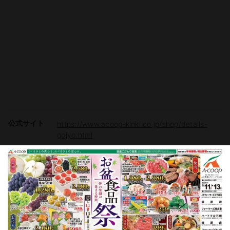
公式サイト
https://www.acoop-kinki.co.jp/shop/details-
gojyo.html
駐車場
有り（110台）
電子マネー
Vマネー
チラシ掲載商品からレシピを探す