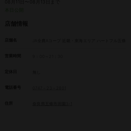
08月11日〜08月13日まで
本日公開
店舗情報
店舗名
JA全農Aコープ 近畿・東海エリア ハートフル五條
営業時間
9：00～21：30
定休日
無し
電話番号
0747－23－2801
住所
奈良県五條市田園3-1