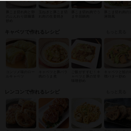
豚こま切れ肉と卵
玉ねぎと豚こま切
豚こま切れ肉でう
豚こま切れ肉の
のふんわり甜麺醤
れ肉の生姜焼き
ま辛回鍋肉
淋鶏風
炒め
キャベツで作れるレシピ
もっと見る
コンソメ味のロー
キャベツと豚バラ
ご飯がすすむ！キ
キャベツと鮭の
ルキャベツ
肉のうま煮
ャベツと豚の甘辛
噌バター炒め
味噌炒め
レンコンで作れるレシピ
もっと見る