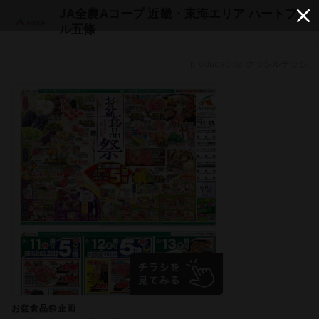
JA全農Aコープ 近畿・東海エリア ハートフ
ル五條
produced by クラシルチラシ
お盆食品祭企画