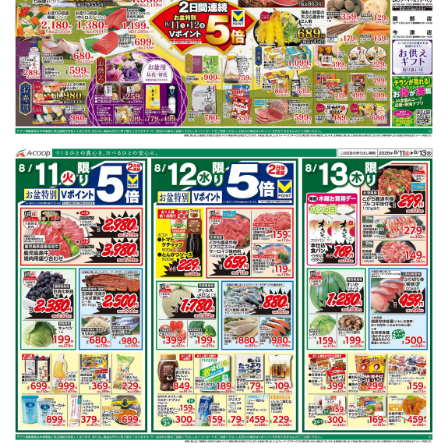
豚こま切れ肉
キャベツ
レンコン
ごぼう
玉ねぎ
マグロ
※明細されている内容は店舗の実売状況と異なる場合がございます。
豚こま切れ肉で作れるレシピ
もっと見る