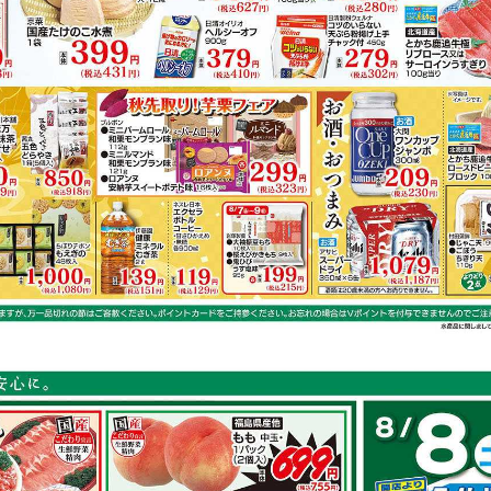
鶏もも肉
キャベツ
ごぼう
鮭
容は店舗の実売状況と異なる場合がございます。
スで作れるレシピ