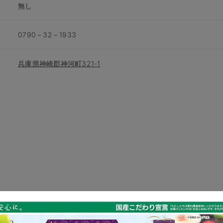
無し
0790－32－1933
兵庫県神崎郡神河町321-1