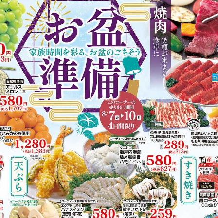
https://www.acoop-kinki.co.jp/shop/details-awaga.html
有り（80台）
Vマネー
掲載商品からレシピを探す