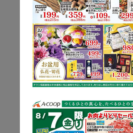
豚肩ロース
レンコン
※明細されている内
豚肩ロー