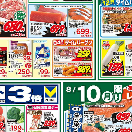
その他のレシ
とピーマンの
豚肩ロースで スタミナ生
姜焼き
で作れるレシピ