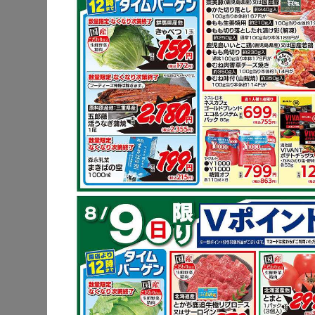
豚肩ロース
炒め物
鶏もも肉