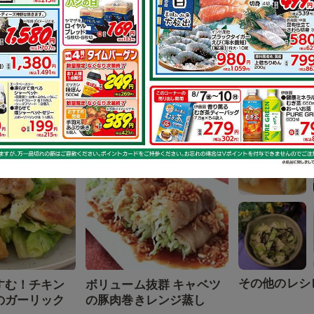
その他のレシ
る 鶏もも肉と
鶏もも肉のイタリアンス
物
テーキ
で作れるレシピ
その他のレシ
すむ！チキン
ボリューム抜群 キャベツ
のガーリック
の豚肉巻きレンジ蒸し