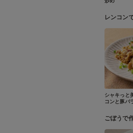
炒め
レンコン
シャキっと
コンと豚バ
ごぼうで