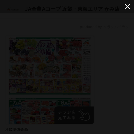
JA全農Aコープ 近畿・東海エリア かみ店
produced by クラシルチラシ
お盆準備企画