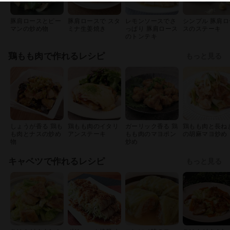
豚肩ロースとピー
豚肩ロースで スタ
レモンソースでさ
シンプル 豚肩ロ
マンの炒め物
ミナ生姜焼き
っぱり 豚肩ロース
スのステーキ
のトンテキ
鶏もも肉で作れるレシピ
もっと見る
しょうが香る 鶏も
鶏もも肉のイタリ
ガーリック香る 鶏
鶏もも肉と長ね
も肉とナスの炒め
アンステーキ
もも肉のマヨポン
の胡麻マヨ炒め
物
炒め
キャベツで作れるレシピ
もっと見る