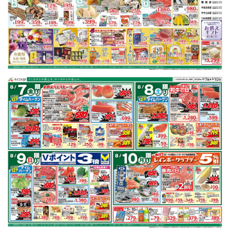
豚肩ロース
鶏もも肉
キャベツ
レンコン
ごぼう
鮭
※明細されている内容は店舗の実売状況と異なる場合がございます。
豚肩ロースで作れるレシピ
もっと見る