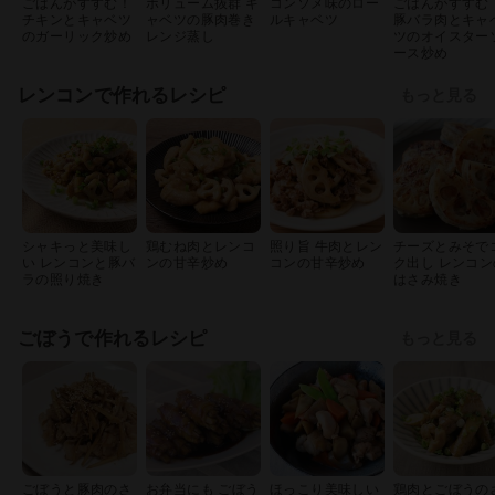
ごはんがすすむ！
ボリューム抜群 キ
コンソメ味のロー
ごはんがすすむ
チキンとキャベツ
ャベツの豚肉巻き
ルキャベツ
豚バラ肉とキャ
のガーリック炒め
レンジ蒸し
ツのオイスター
ース炒め
レンコンで作れるレシピ
もっと見る
シャキっと美味し
鶏むね肉とレンコ
照り旨 牛肉とレン
チーズとみそで
い レンコンと豚バ
ンの甘辛炒め
コンの甘辛炒め
ク出し レンコン
ラの照り焼き
はさみ焼き
ごぼうで作れるレシピ
もっと見る
ごぼうと豚肉のさ
お弁当にも ごぼう
ほっこり美味しい
鶏肉とごぼうの