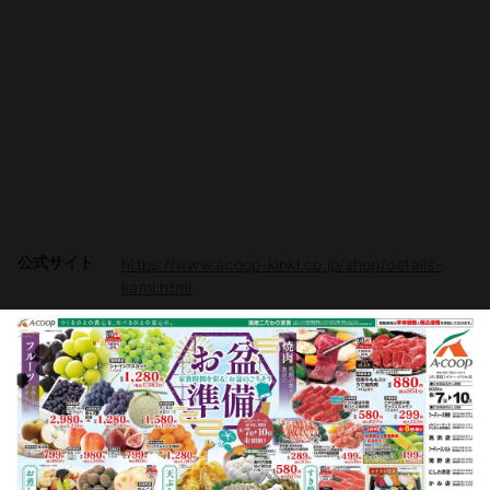
公式サイト
https://www.acoop-kinki.co.jp/shop/details-
kami.html
駐車場
有り（65台）
電子マネー
Vマネー
チラシ掲載商品からレシピを探す