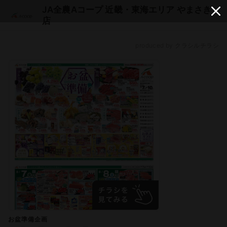
JA全農Aコープ 近畿・東海エリア やまさき
店
produced by クラシルチラシ
お盆準備企画