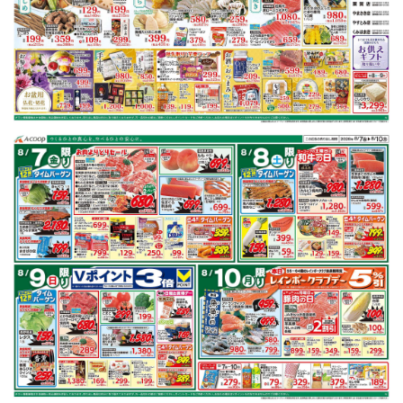
豚肩ロース
鶏もも肉
キャベツ
レンコン
ごぼう
鮭
※明細されている内容は店舗の実売状況と異なる場合がございます。
豚肩ロースで作れるレシピ
もっと見る