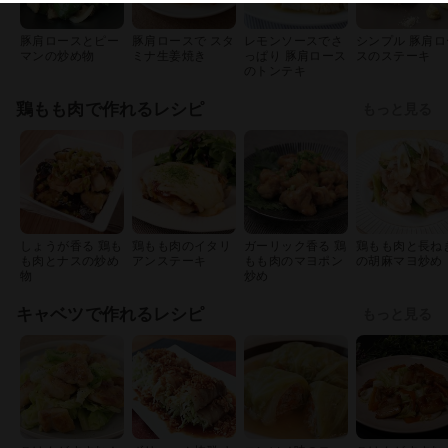
豚肩ロースとピー
豚肩ロースで スタ
レモンソースでさ
シンプル 豚肩ロ
マンの炒め物
ミナ生姜焼き
っぱり 豚肩ロース
スのステーキ
のトンテキ
鶏もも肉で作れるレシピ
もっと見る
しょうが香る 鶏も
鶏もも肉のイタリ
ガーリック香る 鶏
鶏もも肉と長ね
も肉とナスの炒め
アンステーキ
もも肉のマヨポン
の胡麻マヨ炒め
物
炒め
キャベツで作れるレシピ
もっと見る