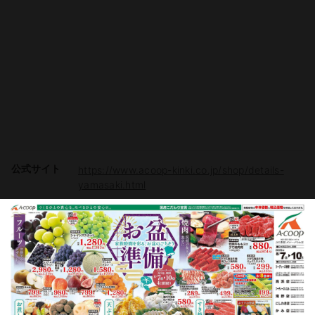
公式サイト
https://www.acoop-kinki.co.jp/shop/details-
yamasaki.html
駐車場
有り（36台）
電子マネー
Vマネー
チラシ掲載商品からレシピを探す