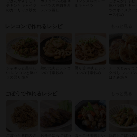
ごはんがすすむ！
ボリューム抜群 キ
コンソメ味のロー
ごはんがすすむ
チキンとキャベツ
ャベツの豚肉巻き
ルキャベツ
豚バラ肉とキャ
のガーリック炒め
レンジ蒸し
ツのオイスター
ース炒め
レンコンで作れるレシピ
もっと見る
シャキっと美味し
鶏むね肉とレンコ
照り旨 牛肉とレン
チーズとみそで
い レンコンと豚バ
ンの甘辛炒め
コンの甘辛炒め
ク出し レンコン
ラの照り焼き
はさみ焼き
ごぼうで作れるレシピ
もっと見る
ごぼうと豚肉のさ
お弁当にも ごぼう
ほっこり美味しい
鶏肉とごぼうの