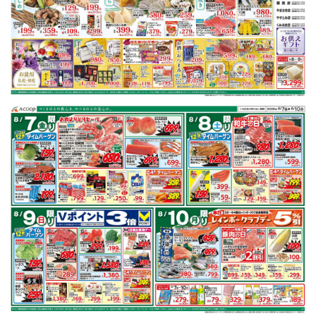
豚肩ロース
鶏もも肉
キャベツ
レンコン
ごぼう
鮭
※明細されている内容は店舗の実売状況と異なる場合がございます。
豚肩ロースで作れるレシピ
もっと見る