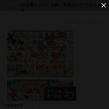
JA全農Aコープ 近畿・東海エリア やまさき
店
produced by クラシルチラシ
お盆準備企画