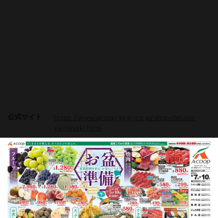
公式サイト
https://www.acoop-kinki.co.jp/shop/details-
yamasaki.html
駐車場
有り（36台）
電子マネー
Vマネー
チラシ掲載商品からレシピを探す