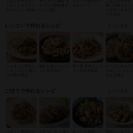
ごはんがすすむ！
ボリューム抜群 キ
コンソメ味のロー
ごはんがすすむ
チキンとキャベツ
ャベツの豚肉巻き
ルキャベツ
豚バラ肉とキャ
のガーリック炒め
レンジ蒸し
ツのオイスター
ース炒め
レンコンで作れるレシピ
もっと見る
シャキっと美味し
鶏むね肉とレンコ
照り旨 牛肉とレン
チーズとみそで
い レンコンと豚バ
ンの甘辛炒め
コンの甘辛炒め
ク出し レンコン
ラの照り焼き
はさみ焼き
ごぼうで作れるレシピ
もっと見る
ごぼうと豚肉のさ
お弁当にも ごぼう
ほっこり美味しい
鶏肉とごぼうの