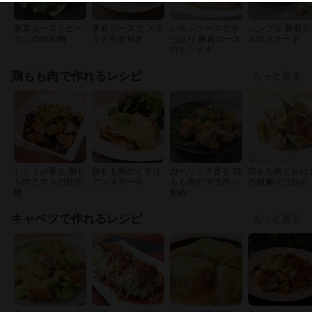
豚肩ロースとピー
豚肩ロースで スタ
レモンソースでさ
シンプル 豚肩ロ
マンの炒め物
ミナ生姜焼き
っぱり 豚肩ロース
スのステーキ
のトンテキ
鶏もも肉で作れるレシピ
もっと見る
しょうが香る 鶏も
鶏もも肉のイタリ
ガーリック香る 鶏
鶏もも肉と長ね
も肉とナスの炒め
アンステーキ
もも肉のマヨポン
の胡麻マヨ炒め
物
炒め
キャベツで作れるレシピ
もっと見る