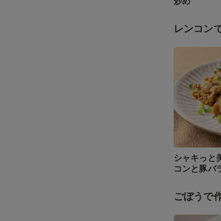
炒め
レンコン
シャキっと
コンと豚バ
ごぼうで