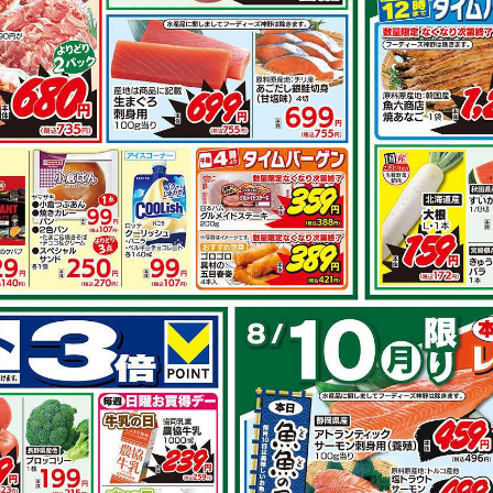
その他のレシ
とピーマンの
豚肩ロースで スタミナ生
姜焼き
で作れるレシピ