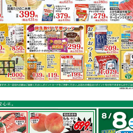
鶏もも肉
キャベツ
ごぼう
鮭
容は店舗の実売状況と異なる場合がございます。
スで作れるレシピ