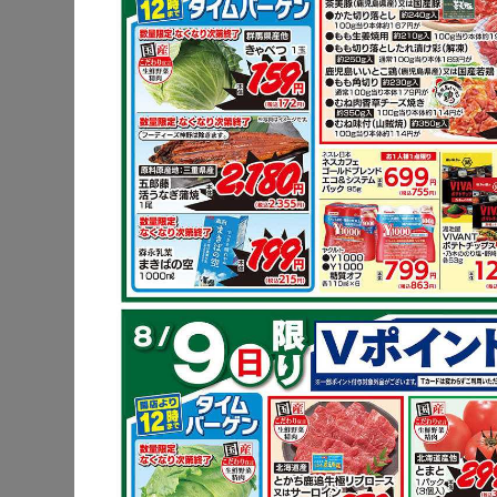
豚肩ロース
炒め物
鶏もも肉