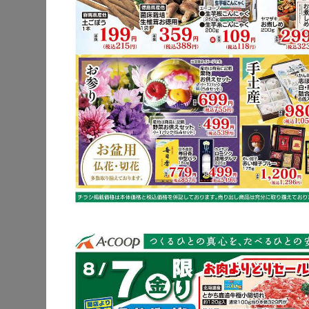
豚肩ロース
レンコン
※明細されている内
豚肩ロー