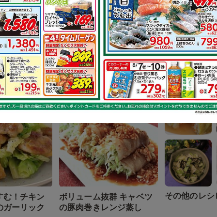
その他のレシ
る 鶏もも肉と
鶏もも肉のイタリアンス
物
テーキ
で作れるレシピ
その他のレシ
すむ！チキン
ボリューム抜群 キャベツ
のガーリック
の豚肉巻きレンジ蒸し