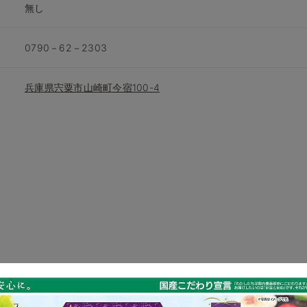
無し
0790－62－2303
兵庫県宍粟市山崎町今宿100-4