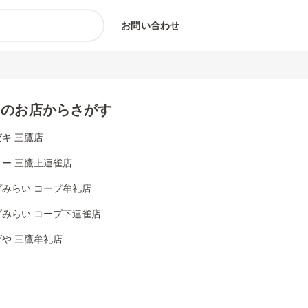
お問い合わせ
くのお店からさがす
キ 三鷹店
ケー 三鷹上連雀店
プみらい コープ牟礼店
プみらい コープ下連雀店
や 三鷹牟礼店