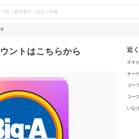
新川
ウントはこちらから
近
オオゼ
オー
コー
コー
いなげ