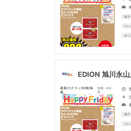
電子
クレ
ポイ
EDION 旭川永
最新のチラシ50枚掲
更新: 4分
載
前
電子
クレ