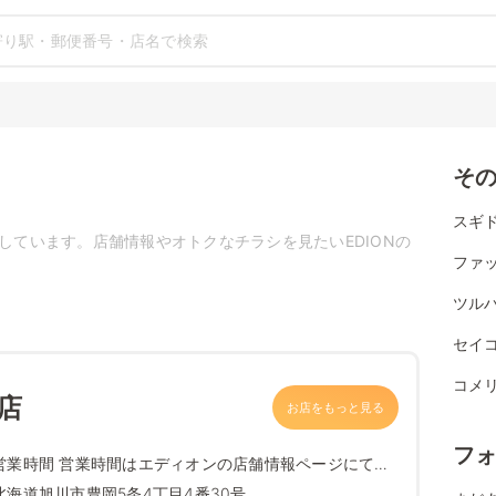
そ
スギ
載しています。店舗情報やオトクなチラシを見たいEDIONの
ファ
ツル
セイ
コメ
岡店
お店をもっと見る
フ
営業時間 営業時間はエディオンの店舗情報ページにて最
新情報をご確...
北海道旭川市豊岡5条4丁目4番30号