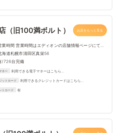
田店（旧100満ボルト）
お店をもっと見る
営業時間 営業時間はエディオンの店舗情報ページにて最
新情報をご確...
北海道札幌市清田区真栄56
有/726台完備
利用できる電子マネーはこちら
マネー
https://www.edion.com/ito/contents/special/lp/why_edion
利用できるクレジットカードはこちら
ジットカード
/content05/index.html
https://www.edion.com/ito/contents/special/lp/why_
有
ントカード
edion/content05/index.html