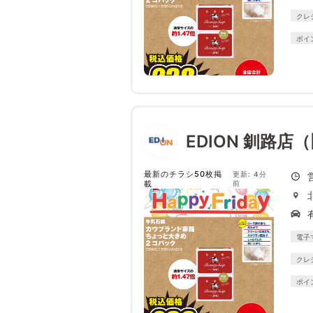
クレ
ポイ
EDION 釧路店
最新のチラシ50枚掲
更新: 4分
載
前
電子
クレ
ポイ