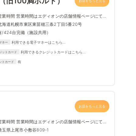
店（旧100満ボルト）
お店をもっと見る
営業時間 営業時間はエディオンの店舗情報ページにて最
新情報をご確...
北海道札幌市東区東苗穂三条2丁目5番20号
有/424台完備（施設共用）
利用できる電子マネーはこちら
マネー
https://www.edion.com/ito/contents/special/lp/why_edion
利用できるクレジットカードはこちら
ジットカード
/content05/index.html
https://www.edion.com/ito/contents/special/lp/why_
有
ントカード
edion/content05/index.html
お店をもっと見る
営業時間 営業時間はエディオンの店舗情報ページにて最
新情報をご確...
埼玉県上尾市小敷谷809-1