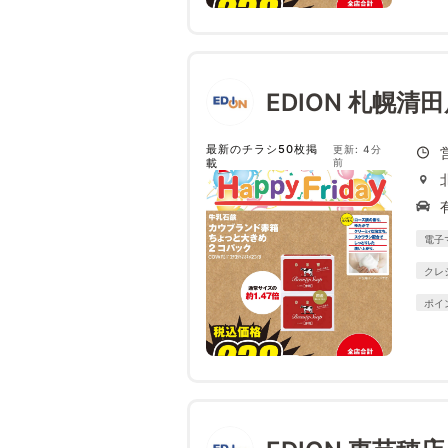
EDION 札幌清
最新のチラシ50枚掲
更新: 4分
載
前
電子
クレ
ポイ