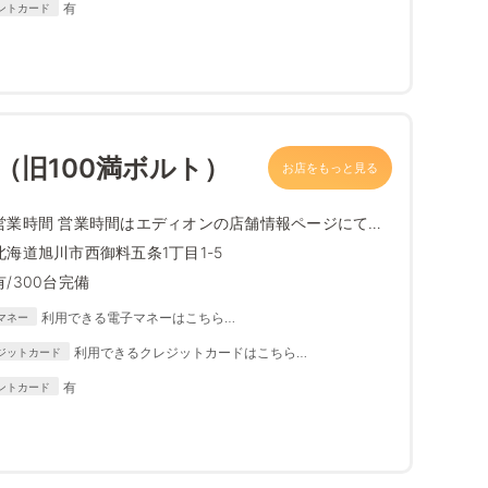
有
ントカード
edion/content05/index.html
店（旧100満ボルト）
お店をもっと見る
営業時間 営業時間はエディオンの店舗情報ページにて最
新情報をご確...
北海道旭川市西御料五条1丁目1-5
有/300台完備
利用できる電子マネーはこちら
マネー
https://www.edion.com/ito/contents/special/lp/why_edion
利用できるクレジットカードはこちら
ジットカード
/content05/index.html
https://www.edion.com/ito/contents/special/lp/why_
有
ントカード
edion/content05/index.html