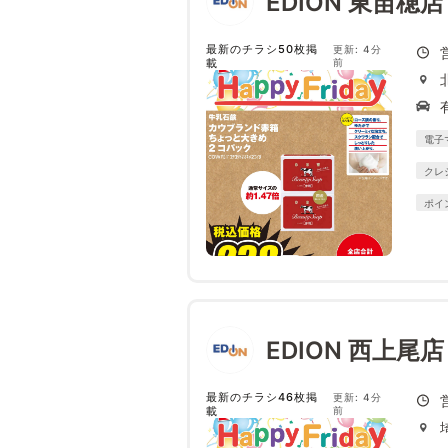
EDION 東苗穂
最新のチラシ50枚掲
更新: 4分
載
前
電子
クレ
ポイ
EDION 西上尾店
最新のチラシ46枚掲
更新: 4分
載
前