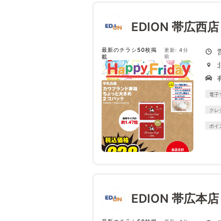
EDION 帯広西
最新のチラシ50枚掲
更新: 4分
載
前
電子
クレ
ポイ
EDION 帯広本