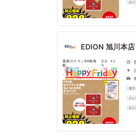
ポイ
EDION 旭川本
最新のチラシ50枚掲
更新: 4分
載
前
電子
クレ
ポイ