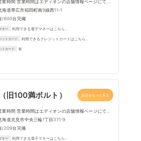
営業時間 営業時間はエディオンの店舗情報ページにて最
新情報をご確...
北海道帯広市稲田町南9線西11-1
有/600台完備
利用できる電子マネーはこちら
マネー
https://www.edion.com/ito/contents/special/lp/why_edion
利用できるクレジットカードはこちら
ジットカード
/content05/index.html
https://www.edion.com/ito/contents/special/lp/why_
有
ントカード
edion/content05/index.html
店（旧100満ボルト）
お店をもっと見る
営業時間 営業時間はエディオンの店舗情報ページにて最
新情報をご確...
北海道北見市中央三輪1丁目371-9
有/209台完備
利用できる電子マネーはこちら
マネー