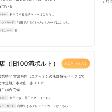
まだ
有/397台
利用できる電子マネーはこちら
マネー
https://www.edion.com/ito/contents/special/lp/why_edion
利用できるクレジットカードはこちら
ジットカード
/content05/index.html
https://www.edion.com/ito/contents/special/lp/why_
有
ントカード
edion/content05/index.html
山店（旧100満ボルト）
お店をもっと見る
営業時間 営業時間はエディオンの店舗情報ページにて最
新情報をご確...
北海道旭川市永山二条3-1-15
有/144台完備
利用できる電子マネーはこちら
マネー
https://www.edion.com/ito/contents/special/lp/why_edion
利用できるクレジットカードはこちら
ジットカード
/content05/index.html
https://www.edion.com/ito/contents/special/lp/why_