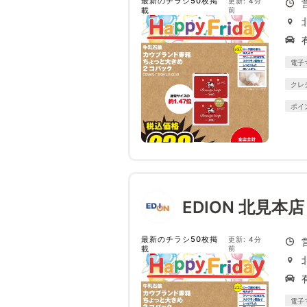
最新のチラシ50枚掲
更新: 4分
載
前
電子
クレ
ポイ
EDION 北見本
最新のチラシ50枚掲
更新: 4分
載
前
電子