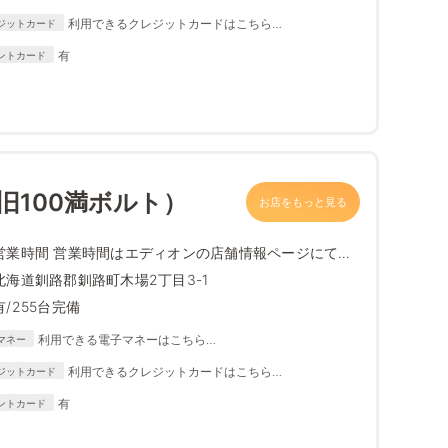
https://www.edion.com/ito/contents/special/lp/why_edion
利用できるクレジットカードはこちら
ジットカード
/content05/index.html
https://www.edion.com/ito/contents/special/lp/why_
有
ントカード
edion/content05/index.html
（旧100満ボルト）
お店をもっと見る
営業時間 営業時間はエディオンの店舗情報ページにて最
新情報をご確...
北海道釧路郡釧路町木場2丁目3-1
有/255台完備
利用できる電子マネーはこちら
マネー
https://www.edion.com/ito/contents/special/lp/why_edion
利用できるクレジットカードはこちら
ジットカード
/content05/index.html
https://www.edion.com/ito/contents/special/lp/why_
有
ントカード
edion/content05/index.html