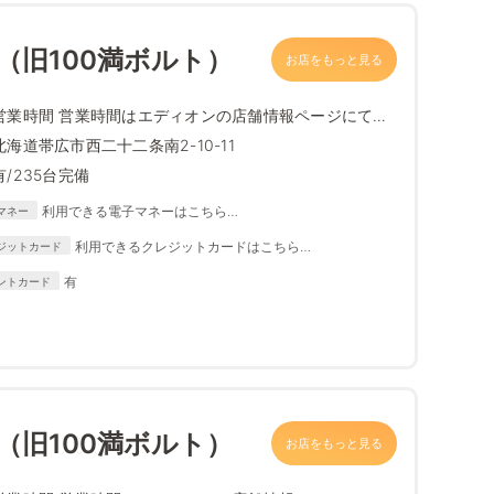
店（旧100満ボルト）
お店をもっと見る
営業時間 営業時間はエディオンの店舗情報ページにて最
新情報をご確...
北海道帯広市西二十二条南2-10-11
有/235台完備
利用できる電子マネーはこちら
マネー
https://www.edion.com/ito/contents/special/lp/why_edion
利用できるクレジットカードはこちら
ジットカード
/content05/index.html
https://www.edion.com/ito/contents/special/lp/why_
有
ントカード
edion/content05/index.html
店（旧100満ボルト）
お店をもっと見る