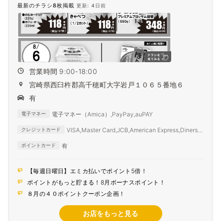
最新のチラシ8枚掲載
更新: 4日前
営業時間 9:00-18:00
宮崎県西臼杵郡高千穂町大字岩戸１０６５番地６
有
電子マネー（Amica）,PayPay,auPAY
電子マネー
VISA,Master Card,JCB,American Express,Diners
クレジットカード
Club
有
ポイントカード
【毎週日曜日】エミカ払いでポイント5倍！
ポイントがもっと貯まる！8月ボーナスポイント！
８月の４０ポイントクーポン企画！
お店をもっと見る