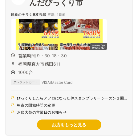
んだびっくり市
最新のチラシ9枚掲載
更新: 1日前
営業時間 9：30-18：30
福岡県直方市感田611
1000台
VISA/Master Card
クレジットカード
びっくりしたらアフロになった件スタンプラリーシーズン２開
催！
朝市の開始時間の変更
お盆大祭の営業日のお知らせ
お店をもっと見る