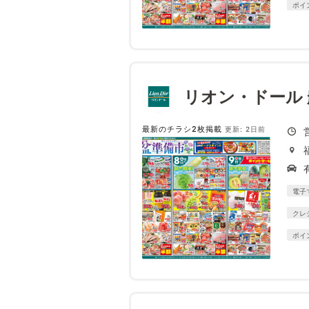
ポイ
リオン・ドール
最新のチラシ2枚掲載
更新: 2日前
電子
クレ
ポイ