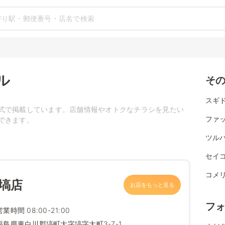
ル
そ
スギ
式で掲載しています。店舗情報やオトクなチラシを見たい
ファ
できます。
ツル
セイ
コメ
塙店
お店をもっと見る
フ
営業時間 08:00-21:00
福島県東白川郡塙町大字塙字大町3-7-1