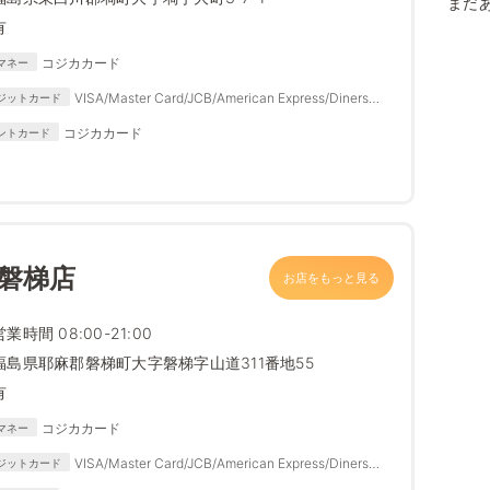
まだ
有
コジカカード
マネー
VISA/Master Card/JCB/American Express/Diners
ジットカード
Club
コジカカード
ントカード
 磐梯店
お店をもっと見る
営業時間 08:00-21:00
福島県耶麻郡磐梯町大字磐梯字山道311番地55
有
コジカカード
マネー
VISA/Master Card/JCB/American Express/Diners
ジットカード
Club