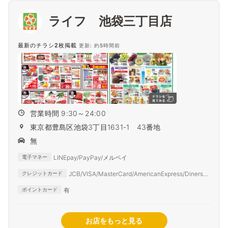
ライフ 池袋三丁目店
最新のチラシ2枚掲載
更新: 約5時間前
営業時間 9:30～24:00
東京都豊島区池袋3丁目1631-1 43番地
無
LINEpay/PayPay/メルペイ
電子マネー
JCB/VISA/MasterCard/AmericanExpress/DinersCl
クレジットカード
ub
有
ポイントカード
お店をもっと見る