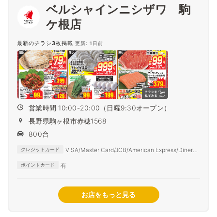
ベルシャインニシザワ 駒
ケ根店
最新のチラシ3枚掲載
更新: 1日前
営業時間 10:00-20:00（日曜9:30オープン）
長野県駒ヶ根市赤穂1568
800台
VISA/Master Card/JCB/American Express/Diners
クレジットカード
Club
有
ポイントカード
お店をもっと見る