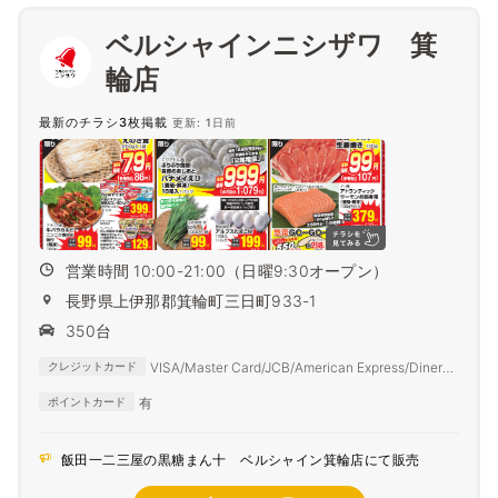
ベルシャインニシザワ 箕
輪店
最新のチラシ3枚掲載
更新: 1日前
営業時間 10:00-21:00（日曜9:30オープン）
長野県上伊那郡箕輪町三日町933-1
350台
VISA/Master Card/JCB/American Express/Diners
クレジットカード
Club
有
ポイントカード
飯田一二三屋の黒糖まん十 ベルシャイン箕輪店にて販売