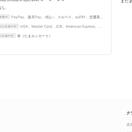
まだ
なし
PayPay、楽天Pay、d払い、メルペイ、auPAY、交通系
マネー
IC(PiTaPa除く)、ICOCA、楽天Edy、iD
VISA、Master Card、JCB、American Express、
ジットカード
Diners Club、APLUS
有（たまルンカード）
ントカード
ク
運