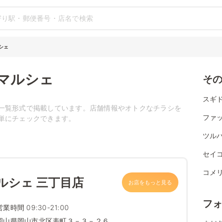
シェ
マルシェ
そ
スギ
一覧形式で掲載しています。店舗情報やオトクなチラシを
ファ
単にチェックできます。
ツル
セイ
コメ
ルシェ 三丁目店
お店をもっと見る
フ
営業時間 09:30-21:00
岡山県岡山市北区表町３－３－２６