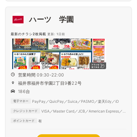
ハーツ 学園
最新のチラシ2枚掲載
更新: 1日前
営業時間 09:30-22:00
福井県福井市学園2丁目9番22号
186台
PayPay／QuicPay／Suica／PASMO／楽天Edy／iD
電子マネー
VISA／Master Card／JCB／American Express／
クレジットカード
Diner Club
有
ポイントカード