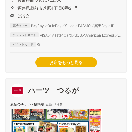
営業時間 09:30-22:00
福井県越前市芝原4丁目6番21号
233台
PayPay／QuicPay／Suica／PASMO／楽天Edy／iD
電子マネー
VISA／Master Card／JCB／American Express／
クレジットカード
Diner Club
有
ポイントカード
お店をもっと見る
ハーツ つるが
最新のチラシ2枚掲載
更新: 1日前