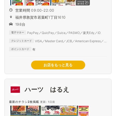
営業時間 09:00-22:00
福井県敦賀市若葉町1丁目1610
198台
PayPay／QuicPay／Suica／PASMO／楽天Edy／iD
電子マネー
VISA／Master Card／JCB／American Express／
クレジットカード
Diner Club
有
ポイントカード
お店をもっと見る
ハーツ はるえ
最新のチラシ2枚掲載
更新: 1日前