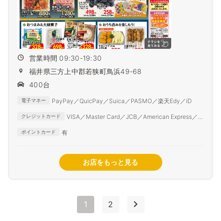
営業時間 09:30-19:30
福井県三方上中郡若狭町鳥浜49-68
400台
PayPay／QuicPay／Suica／PASMO／楽天Edy／iD
電子マネー
VISA／Master Card／JCB／American Express／
クレジットカード
Diner Club
有
ポイントカード
お店をもっと見る
1
2