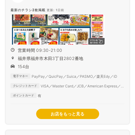
最新のチラシ2枚掲載
更新: 1日前
営業時間 09:30-21:00
福井県福井市木田3丁目2802番地
154台
PayPay／QuicPay／Suica／PASMO／楽天Edy／iD
電子マネー
VISA／Master Card／JCB／American Express／
クレジットカード
Diner Club
有
ポイントカード
お店をもっと見る