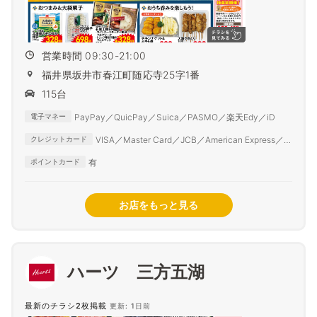
営業時間 09:30-21:00
福井県坂井市春江町随応寺25字1番
115台
PayPay／QuicPay／Suica／PASMO／楽天Edy／iD
電子マネー
VISA／Master Card／JCB／American Express／
クレジットカード
Diner Club
有
ポイントカード
お店をもっと見る
ハーツ 三方五湖
最新のチラシ2枚掲載
更新: 1日前