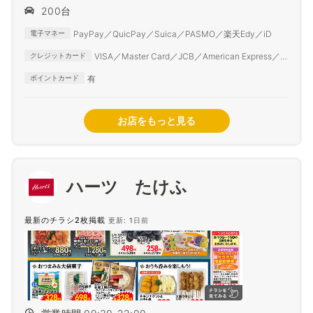
200台
PayPay／QuicPay／Suica／PASMO／楽天Edy／iD
電子マネー
VISA／Master Card／JCB／American Express／
クレジットカード
Diner Club
有
ポイントカード
お店をもっと見る
ハーツ たけふ
最新のチラシ2枚掲載
更新: 1日前