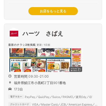
お店をもっと見る
ハーツ さばえ
最新のチラシ2枚掲載
更新: 1日前
営業時間 09:30-21:00
福井県鯖江市小黒町2丁目901番地
173台
PayPay／QuicPay／Suica／PASMO／楽天Edy／iD
電子マネー
VISA／Master Card／JCB／American Express／
クレジットカード