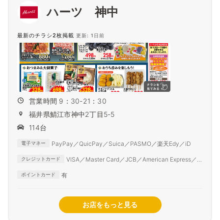
ハーツ 神中
最新のチラシ2枚掲載
更新: 1日前
営業時間 9：30-21：30
福井県鯖江市神中2丁目5-5
114台
PayPay／QuicPay／Suica／PASMO／楽天Edy／iD
電子マネー
VISA／Master Card／JCB／American Express／
クレジットカード
Diner Club
有
ポイントカード
お店をもっと見る