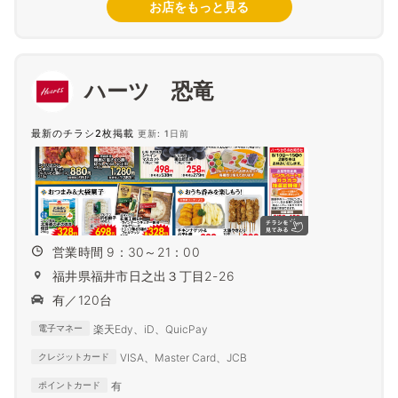
お店をもっと見る
ハーツ 恐竜
最新のチラシ2枚掲載
更新: 1日前
営業時間 9：30～21：00
福井県福井市日之出３丁目2-26
有／120台
楽天Edy、iD、QuicPay
電子マネー
VISA、Master Card、JCB
クレジットカード
有
ポイントカード