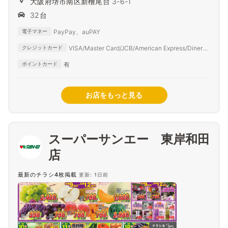
大阪府堺市南区新檜尾台 3-6-1
32台
PayPay、auPAY
電子マネー
VISA/Master Card/JCB/American Express/Diners
クレジットカード
Club
有
ポイントカード
お店をもっと見る
スーパーサンエー 東岸和田
店
最新のチラシ4枚掲載
更新: 1日前