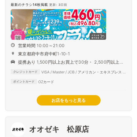
最新のチラシ14枚掲載
更新: 3日前
営業時間 10:00～21:00
東京都府中市府中町1-10-1
提携あり 1,500円以上お買上で30分・ 2,500円以上で
60分無料 (リパーク府中町1丁目 第1・第3・第4)
VISA / Master / JCB / アメリカン・エキスプレス /
クレジットカード
ダイナースクラブ 対応
OZカード
ポイントカード
お店をもっと見る
オオゼキ 松原店