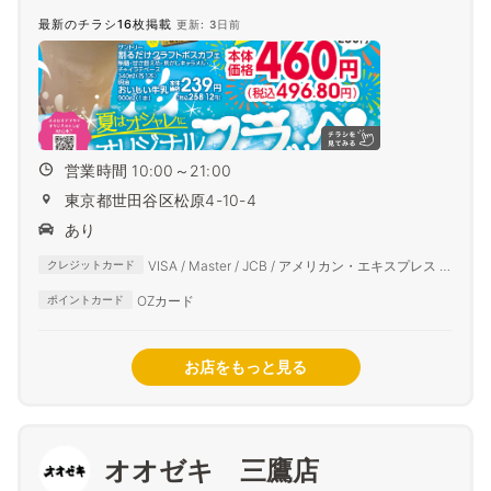
最新のチラシ16枚掲載
更新: 3日前
営業時間 10:00～21:00
東京都世田谷区松原4-10-4
あり
VISA / Master / JCB / アメリカン・エキスプレス /
クレジットカード
ダイナースクラブ 対応
OZカード
ポイントカード
お店をもっと見る
オオゼキ 三鷹店