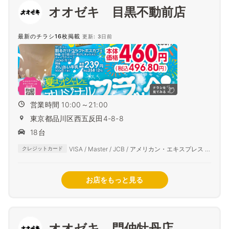
オオゼキ 目黒不動前店
最新のチラシ16枚掲載
更新: 3日前
営業時間 10:00～21:00
東京都品川区西五反田4-8-8
18台
VISA / Master / JCB / アメリカン・エキスプレス /
クレジットカード
ダイナースクラブ 対応
お店をもっと見る
オオゼキ 門仲牡丹店