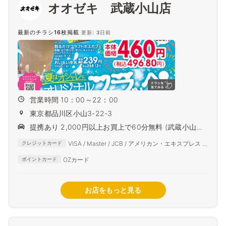
オオゼキ 武蔵小山店
最新のチラシ16枚掲載
更新: 3日前
営業時間 10：00～22：00
東京都品川区小山3-22-3
提携あり 2,000円以上お買上で60分無料 (武蔵小山パ
ルム駐車場)
VISA / Master / JCB / アメリカン・エキスプレス /
クレジットカード
ダイナースクラブ
OZカード
ポイントカード
お店をもっと見る