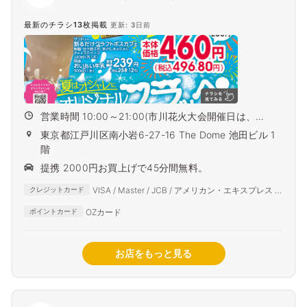
最新のチラシ13枚掲載
更新: 3日前
営業時間 10:00～21:00(市川花火大会開催日は、
20:0...
東京都江戸川区南小岩6-27-16 The Dome 池田ビル 1
階
提携 2000円お買上げで45分間無料。
VISA / Master / JCB / アメリカン・エキスプレス /
クレジットカード
ダイナースクラブ 対応
OZカード
ポイントカード
お店をもっと見る