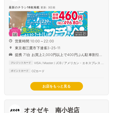
最新のチラシ18枚掲載
更新: 3日前
営業時間 10:00～22:00
東京都三鷹市下連雀3-25-11
提携 71台 お買上2,000円以上で400円ぶん駐車割引券
(まちづくり三鷹タイムズ さくら通り駐車場)
VISA / Master / JCB / アメリカン・エキスプレス /
クレジットカード
ダイナースクラブ 対応、電子マネー(PASMO・
OZカード
ポイントカード
Suica・Edy)対応
お店をもっと見る
オオゼキ 南小岩店