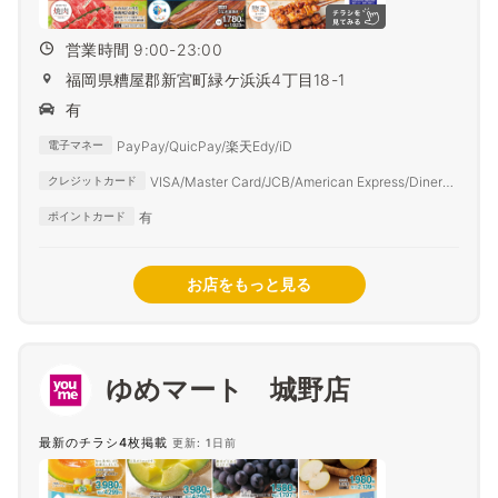
営業時間 9:00-23:00
福岡県糟屋郡新宮町緑ケ浜浜4丁目18-1
有
PayPay/QuicPay/楽天Edy/iD
電子マネー
VISA/Master Card/JCB/American Express/Diners
クレジットカード
Club
有
ポイントカード
お店をもっと見る
ゆめマート 城野店
最新のチラシ4枚掲載
更新: 1日前