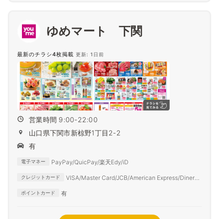
ゆめマート 下関
最新のチラシ4枚掲載
更新: 1日前
営業時間 9:00-22:00
山口県下関市新椋野1丁目2-2
有
PayPay/QuicPay/楽天Edy/iD
電子マネー
VISA/Master Card/JCB/American Express/Diners
クレジットカード
Club
有
ポイントカード