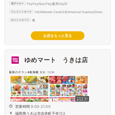
PayPay/QuicPay/楽天Edy/iD
電子マネー
VISA/Master Card/JCB/American Express/Diners
クレジットカード
Club
有
ポイントカード
お店をもっと見る
ゆめマート うきは店
最新のチラシ4枚掲載
更新: 1日前
営業時間 9:00-21:00
福岡県うきは市吉井町千年153