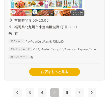
営業時間 9:00-23:00
福岡県北九州市小倉南区城野1丁目12-10
有
PayPay/QuicPay/楽天Edy/iD
電子マネー
VISA/Master Card/JCB/American Express/Diners
クレジットカード
Club
有
ポイントカード
お店をもっと見る
3
4
5
6
7