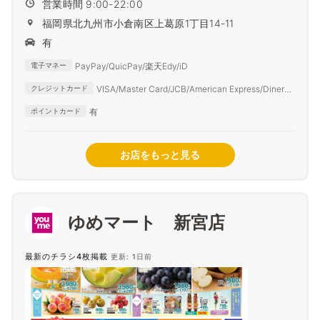
営業時間 9:00-22:00
福岡県北九州市小倉南区上葛原1丁目14-11
有
PayPay/QuicPay/楽天Edy/iD
電子マネー
VISA/Master Card/JCB/American Express/Diners
クレジットカード
Club
有
ポイントカード
お店をもっと見る
ゆめマート 新宮店
最新のチラシ4枚掲載
更新: 1日前