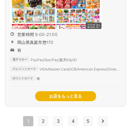
営業時間 9:00-21:00
岡山県真庭市惣170
有
PayPay/QuicPay/楽天Edy/iD
電子マネー
VISA/Master Card/JCB/American Express/Diners
クレジットカード
Club
有
ポイントカード
お店をもっと見る
1
2
3
4
5