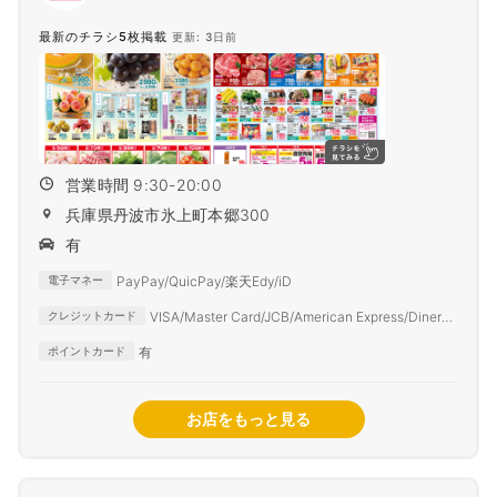
最新のチラシ5枚掲載
更新: 3日前
営業時間 9:30-20:00
兵庫県丹波市氷上町本郷300
有
PayPay/QuicPay/楽天Edy/iD
電子マネー
VISA/Master Card/JCB/American Express/Diners
クレジットカード
Club
有
ポイントカード
お店をもっと見る