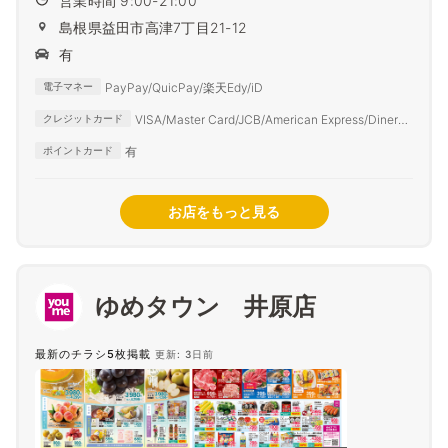
営業時間 9:00-21:00
島根県益田市高津7丁目21-12
有
PayPay/QuicPay/楽天Edy/iD
電子マネー
VISA/Master Card/JCB/American Express/Diners
クレジットカード
Club
有
ポイントカード
お店をもっと見る
ゆめタウン 井原店
最新のチラシ5枚掲載
更新: 3日前