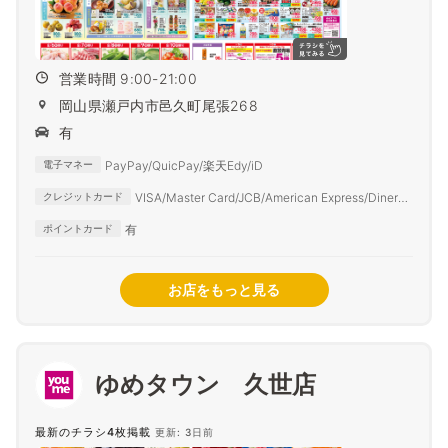
営業時間 9:00-21:00
岡山県瀬戸内市邑久町尾張268
有
PayPay/QuicPay/楽天Edy/iD
電子マネー
VISA/Master Card/JCB/American Express/Diners
クレジットカード
Club
有
ポイントカード
お店をもっと見る
ゆめタウン 久世店
最新のチラシ4枚掲載
更新: 3日前