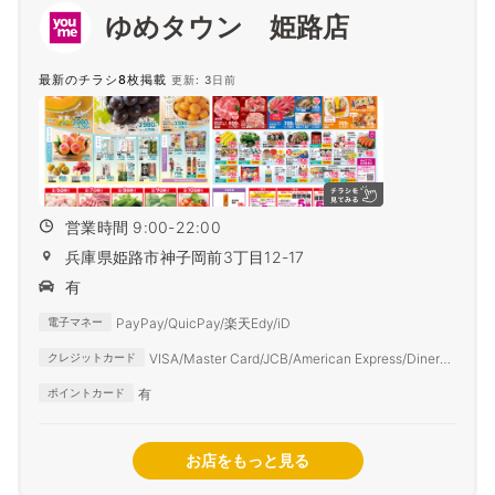
ゆめタウン 姫路店
最新のチラシ8枚掲載
更新: 3日前
営業時間 9:00-22:00
兵庫県姫路市神子岡前3丁目12-17
有
PayPay/QuicPay/楽天Edy/iD
電子マネー
VISA/Master Card/JCB/American Express/Diners
クレジットカード
Club
有
ポイントカード
お店をもっと見る