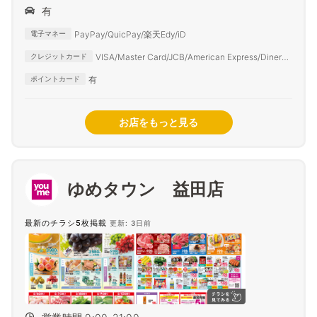
有
PayPay/QuicPay/楽天Edy/iD
電子マネー
VISA/Master Card/JCB/American Express/Diners
クレジットカード
Club
有
ポイントカード
お店をもっと見る
ゆめタウン 益田店
最新のチラシ5枚掲載
更新: 3日前