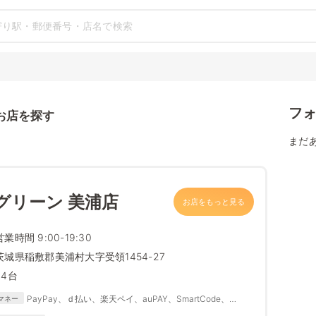
フ
お店を探す
まだ
グリーン 美浦店
お店をもっと見る
営業時間 9:00-19:30
茨城県稲敷郡美浦村大字受領1454-27
34台
PayPay、ｄ払い、楽天ペイ、auPAY、SmartCode、
マネー
FamiPay、銀行Pay、ゆうちょPay、メルペイ