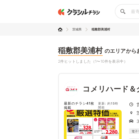
茨城県
稲敷郡美浦村
稲敷郡美浦村
のエリアから
2件ヒットしました（1〜10件を表示中）
コメリハード＆
最新のチラシ41枚
更新: 約15時
掲載
間前
電子