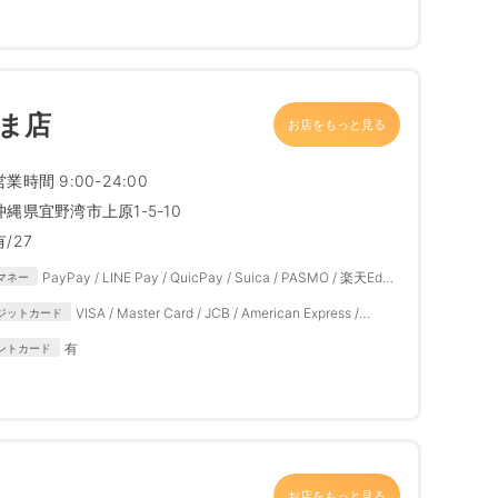
んま店
お店をもっと見る
営業時間 9:00-24:00
沖縄県宜野湾市上原1-5-10
有/27
PayPay / LINE Pay / QuicPay / Suica / PASMO / 楽天Edy /
マネー
iD / 楽天ペイ / auPAY / メルペイ / d払い
VISA / Master Card / JCB / American Express /
ジットカード
Diners Club
有
ントカード
お店をもっと見る