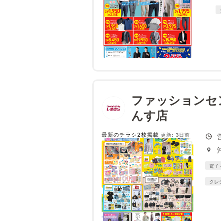
ファッションセ
んす店
最新のチラシ2枚掲載
更新: 3日前
電子
クレ