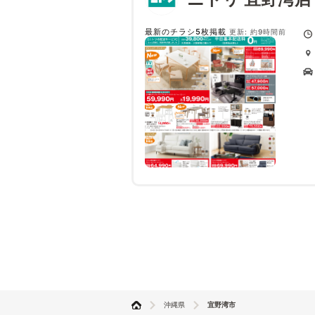
最新のチラシ5枚掲載
更新: 約9時間前
沖縄県
宜野湾市