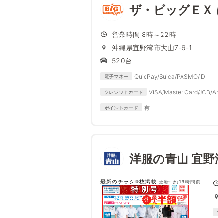
ザ・ビッグＥＸ
営業時間 8時～22時
沖縄県宜野湾市大山7-6-1
520台
QuicPay/Suica/PASMO/iD
電子マネー
VISA/Master Card/JCB/Am
クレジットカード
有
ポイントカード
洋服の青山 宜
最新のチラシ9枚掲載
更新: 約18時間前