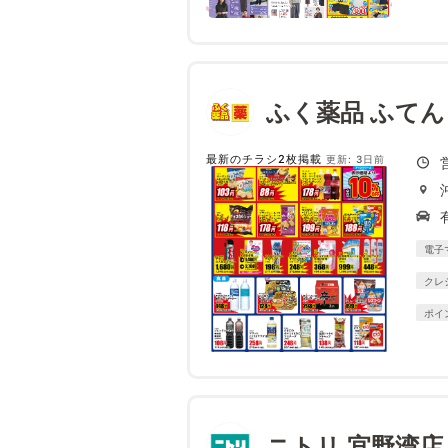
ふく薬品 ふて
最新のチラシ2枚掲載
更新: 3日前
電子
クレ
ポイ
ニトリ 宜野湾店