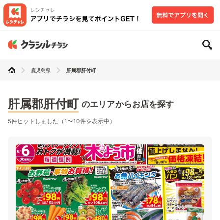
鹿児島県
肝属郡肝付町
肝属郡肝付町
のエリアからお店を探す
5件ヒットしました（1〜10件を表示中）