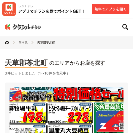
熊本県
天草郡苓北町
天草郡苓北町
のエリアからお店を探す
3件ヒットしました（1〜10件を表示中）