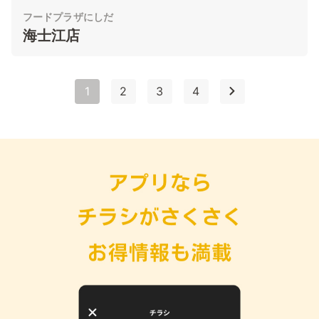
フードプラザにしだ
海士江店
1
2
3
4